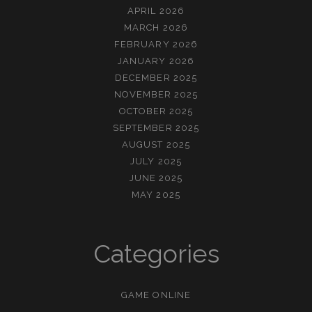
APRIL 2026
MARCH 2026
FEBRUARY 2026
JANUARY 2026
DECEMBER 2025
NOVEMBER 2025
OCTOBER 2025
SEPTEMBER 2025
AUGUST 2025
JULY 2025
JUNE 2025
MAY 2025
Categories
GAME ONLINE