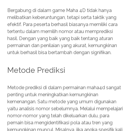
Bergabung di dalam game Maha 4D tidak hanya
melibatkan keberuntungan, tetapi serta taktik yang
efektif. Para peserta berhasil biasanya memiliki cara
tertentu dalam memilih nomor atau memprediksi
hasil. Dengan yang baik yang baik tentang aturan
permainan dan penilaian yang akurat, kemungkinan
untuk berhasil bisa bertambah dengan signifikan.
Metode Prediksi
Metode prediksi di dalam permainan maha4d sangat
penting untuk meningkatkan kemungkinan
kemenangan. Satu metode yang umum digunakan
yaitu analisis nomor sebelumnya. Melalui mempelajari
nomor-nomor yang telah dikeluarkan dulu, para
pemain bisa mengidentifikasi pola atau tren yang
kemungkinan muncul. Misalnya, jika angka spesifik kali