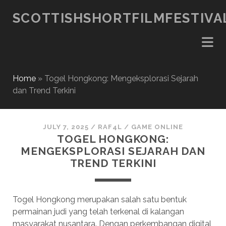
SCOTTISHSHORTFILMFESTIVA
Home
»
Togel Hongkong: Mengeksplorasi Sejarah
dan Trend Terkini
JULY 7, 2025
/
RAF4L
/
GAME ONLINE
TOGEL HONGKONG:
MENGEKSPLORASI SEJARAH DAN
TREND TERKINI
Togel Hongkong merupakan salah satu bentuk
permainan judi yang telah terkenal di kalangan
masyarakat nusantara. Dengan perkembangan digital,