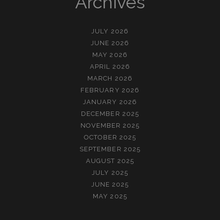
Archives
JULY 2026
JUNE 2026
MAY 2026
APRIL 2026
MARCH 2026
FEBRUARY 2026
JANUARY 2026
DECEMBER 2025
NOVEMBER 2025
OCTOBER 2025
SEPTEMBER 2025
AUGUST 2025
JULY 2025
JUNE 2025
MAY 2025