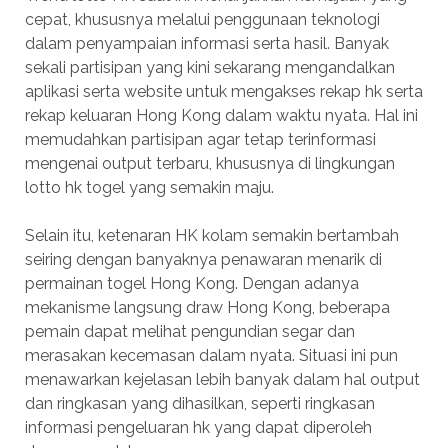
cepat, khususnya melalui penggunaan teknologi
dalam penyampaian informasi serta hasil. Banyak
sekali partisipan yang kini sekarang mengandalkan
aplikasi serta website untuk mengakses rekap hk serta
rekap keluaran Hong Kong dalam waktu nyata. Hal ini
memudahkan partisipan agar tetap terinformasi
mengenai output terbaru, khususnya di lingkungan
lotto hk togel yang semakin maju.
Selain itu, ketenaran HK kolam semakin bertambah
seiring dengan banyaknya penawaran menarik di
permainan togel Hong Kong. Dengan adanya
mekanisme langsung draw Hong Kong, beberapa
pemain dapat melihat pengundian segar dan
merasakan kecemasan dalam nyata. Situasi ini pun
menawarkan kejelasan lebih banyak dalam hal output
dan ringkasan yang dihasilkan, seperti ringkasan
informasi pengeluaran hk yang dapat diperoleh