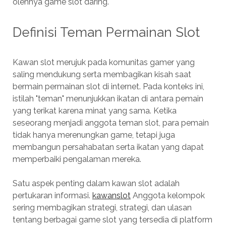
olehnya game slot daring.
Definisi Teman Permainan Slot
Kawan slot merujuk pada komunitas gamer yang
saling mendukung serta membagikan kisah saat
bermain permainan slot di internet. Pada konteks ini,
istilah "teman" menunjukkan ikatan di antara pemain
yang terikat karena minat yang sama. Ketika
seseorang menjadi anggota teman slot, para pemain
tidak hanya merenungkan game, tetapi juga
membangun persahabatan serta ikatan yang dapat
memperbaiki pengalaman mereka.
Satu aspek penting dalam kawan slot adalah
pertukaran informasi.
kawanslot
Anggota kelompok
sering membagikan strategi, strategi, dan ulasan
tentang berbagai game slot yang tersedia di platform