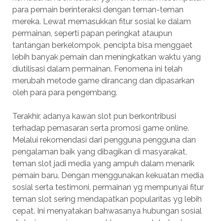
para pemain berinteraksi dengan teman-teman
mereka. Lewat memasukkan fitur sosial ke dalam
permainan, seperti papan peringkat ataupun
tantangan berkelompok, pencipta bisa menggaet
lebih banyak pemain dan meningkatkan waktu yang
diutilisasi dalam permainan. Fenomena ini telah
merubah metode game dirancang dan dipasarkan
oleh para para pengembang.
Terakhir, adanya kawan slot pun berkontribusi
terhadap pemasaran serta promosi game online.
Melalui rekomendasi dari pengguna pengguna dan
pengalaman baik yang dibagikan di masyarakat,
teman slot jadi media yang ampuh dalam menarik
pemain baru. Dengan menggunakan kekuatan media
sosial serta testimoni, permainan yg mempunyai fitur
teman slot sering mendapatkan popularitas yg lebih
cepat. Ini menyatakan bahwasanya hubungan sosial