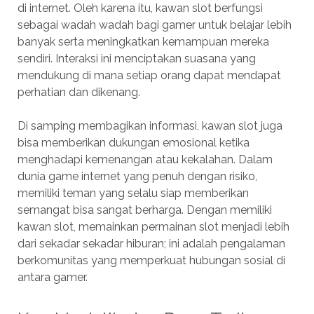
di internet. Oleh karena itu, kawan slot berfungsi
sebagai wadah wadah bagi gamer untuk belajar lebih
banyak serta meningkatkan kemampuan mereka
sendiri. Interaksi ini menciptakan suasana yang
mendukung di mana setiap orang dapat mendapat
perhatian dan dikenang.
Di samping membagikan informasi, kawan slot juga
bisa memberikan dukungan emosional ketika
menghadapi kemenangan atau kekalahan. Dalam
dunia game internet yang penuh dengan risiko,
memiliki teman yang selalu siap memberikan
semangat bisa sangat berharga. Dengan memiliki
kawan slot, memainkan permainan slot menjadi lebih
dari sekadar sekadar hiburan; ini adalah pengalaman
berkomunitas yang memperkuat hubungan sosial di
antara gamer.