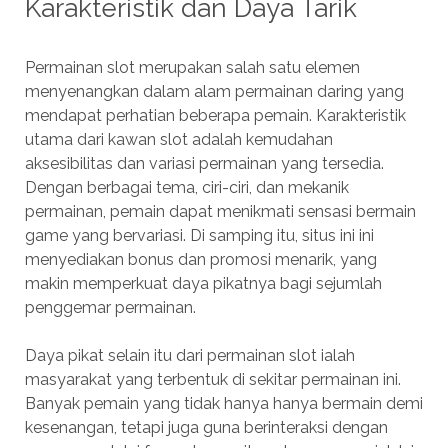
Karakteristik dan Daya Tarik
Permainan slot merupakan salah satu elemen
menyenangkan dalam alam permainan daring yang
mendapat perhatian beberapa pemain. Karakteristik
utama dari kawan slot adalah kemudahan
aksesibilitas dan variasi permainan yang tersedia.
Dengan berbagai tema, ciri-ciri, dan mekanik
permainan, pemain dapat menikmati sensasi bermain
game yang bervariasi. Di samping itu, situs ini ini
menyediakan bonus dan promosi menarik, yang
makin memperkuat daya pikatnya bagi sejumlah
penggemar permainan.
Daya pikat selain itu dari permainan slot ialah
masyarakat yang terbentuk di sekitar permainan ini.
Banyak pemain yang tidak hanya hanya bermain demi
kesenangan, tetapi juga guna berinteraksi dengan