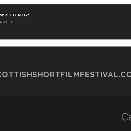
WRITTEN BY:
RAF4L
COTTISHSHORTFILMFESTIVAL.C
C