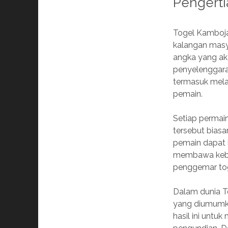
Pengerti
Togel Kamboja
kalangan masya
angka yang ak
penyelenggara
termasuk mela
pemain.
Setiap permain
tersebut biasa
pemain dapat 
membawa keber
penggemar toge
Dalam dunia To
yang diumumka
hasil ini untu