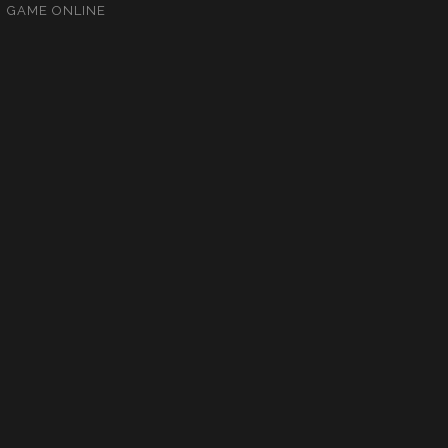
GAME ONLINE