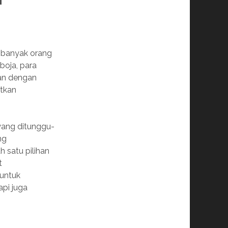
n banyak orang
boja, para
ran dengan
atkan
yang ditunggu-
ng
 satu pilihan
t
 untuk
pi juga