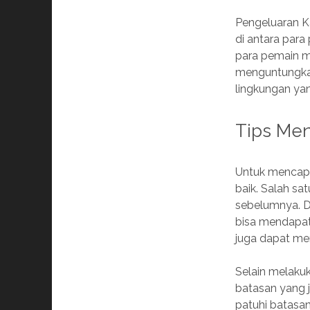
Pengeluaran 
di antara para
para pemain me
menguntungkan
lingkungan ya
Tips Men
Untuk mencapa
baik. Salah sa
sebelumnya. D
bisa mendapat
juga dapat me
Selain melaku
batasan yang 
patuhi batasan