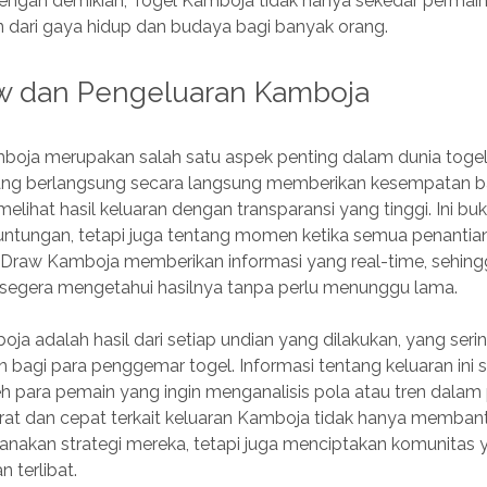
engan demikian, Togel Kamboja tidak hanya sekedar permaina
n dari gaya hidup dan budaya bagi banyak orang.
aw dan Pengeluaran Kamboja
boja merupakan salah satu aspek penting dalam dunia togel
ng berlangsung secara langsung memberikan kesempatan b
elihat hasil keluaran dengan transparansi yang tinggi. Ini b
untungan, tetapi juga tentang momen ketika semua penantian
ve Draw Kamboja memberikan informasi yang real-time, sehing
segera mengetahui hasilnya tanpa perlu menunggu lama.
ja adalah hasil dari setiap undian yang dilakukan, yang serin
n bagi para penggemar togel. Informasi tentang keluaran ini 
h para pemain yang ingin menganalisis pola atau tren dalam
rat dan cepat terkait keluaran Kamboja tidak hanya memban
nakan strategi mereka, tetapi juga menciptakan komunitas y
n terlibat.