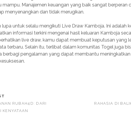
u mampu. Manajemen keuangan yang baik sangat berperan 
ap menyenangkan dan tidak merugikan.
an lupa untuk selalu mengikuti Live Draw Kamboja. Ini adalah
kan informasi terkini mengenai hasil keluaran Kamboja seca
hatikan live draw, kamu dapat membuat keputusan yang le
ta terbaru. Selain itu, terlibat dalam komunitas Togel juga 
ta berbagi pengalaman yang dapat membantu meningkatka
kesuksesan.
ST
ANAN RUBAH4D: DARI
RAHASIA DI BAL
I KENYATAAN