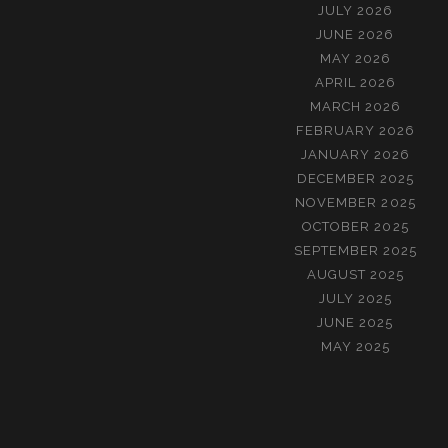
JULY 2026
JUNE 2026
MAY 2026
APRIL 2026
MARCH 2026
FEBRUARY 2026
JANUARY 2026
DECEMBER 2025
NOVEMBER 2025
OCTOBER 2025
SEPTEMBER 2025
AUGUST 2025
JULY 2025
JUNE 2025
MAY 2025