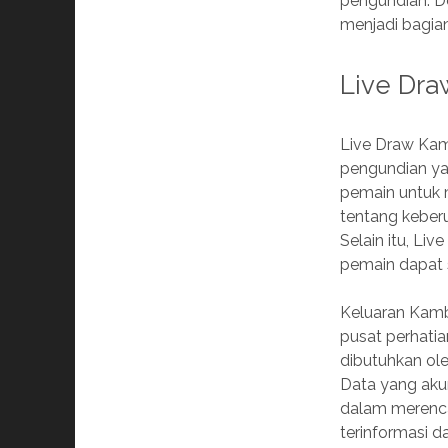
pengundian. D
menjadi bagia
Live Dr
Live Draw Kam
pengundian ya
pemain untuk m
tentang keber
Selain itu, Li
pemain dapat 
Keluaran Kambo
pusat perhatia
dibutuhkan ole
Data yang aku
dalam merenca
terinformasi da