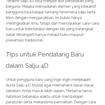
Terakhir, salju 4D bisa menjadi alat pendidikan yang
berguna. Melalui memadukan elemen yang interaktif,
pengguna bisa belajar tentang fenomena salju serta
iklim dengan mengasyikkan. Ini bukan hanya
meningkatkan ilmu, tetapi dan menunjukkan cara-cara
baru untuk berinteraksi dengan ide yang barangkali
sukar dimengerti hanya melalui buku maupun
presentasi tradisional.
Tips untuk Pendatang Baru
dalam Salju 4D
Untuk pengguna baru yang ingin ingin menjelajahi
dunia Salju 4D, krusial agar memahami dasar-dasar
sebelum Anda masuk lebih dalam. Pertama-tama,
habiskan beberapa waktu untuk mempelajari
peraturan serta mekanisme permainan. Dengan cara