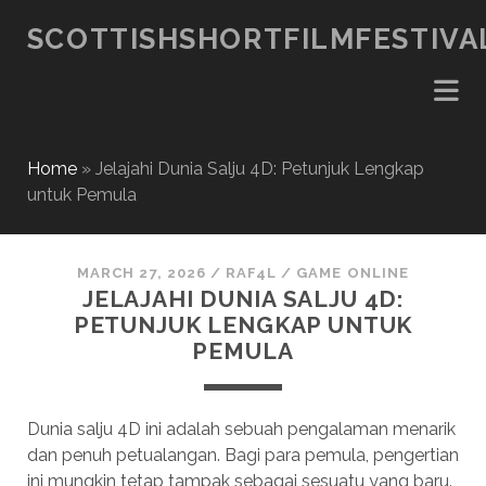
SCOTTISHSHORTFILMFESTIVA
Home
»
Jelajahi Dunia Salju 4D: Petunjuk Lengkap
untuk Pemula
MARCH 27, 2026
/
RAF4L
/
GAME ONLINE
JELAJAHI DUNIA SALJU 4D:
PETUNJUK LENGKAP UNTUK
PEMULA
Dunia salju 4D ini adalah sebuah pengalaman menarik
dan penuh petualangan. Bagi para pemula, pengertian
ini mungkin tetap tampak sebagai sesuatu yang baru.