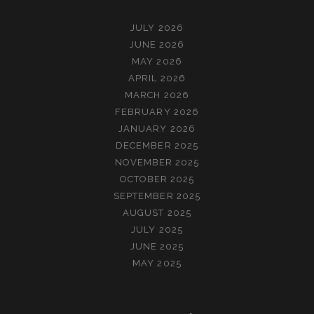
JULY 2026
JUNE 2026
MAY 2026
APRIL 2026
MARCH 2026
FEBRUARY 2026
JANUARY 2026
DECEMBER 2025
NOVEMBER 2025
OCTOBER 2025
SEPTEMBER 2025
AUGUST 2025
JULY 2025
JUNE 2025
MAY 2025