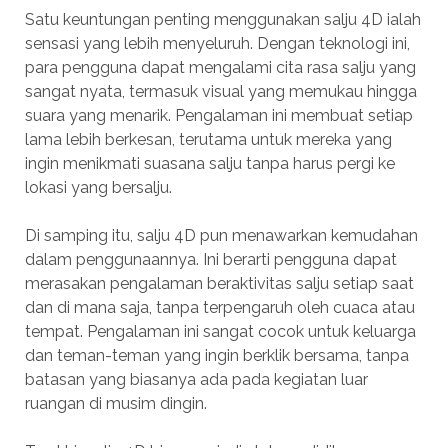
Satu keuntungan penting menggunakan salju 4D ialah
sensasi yang lebih menyeluruh. Dengan teknologi ini,
para pengguna dapat mengalami cita rasa salju yang
sangat nyata, termasuk visual yang memukau hingga
suara yang menarik. Pengalaman ini membuat setiap
lama lebih berkesan, terutama untuk mereka yang
ingin menikmati suasana salju tanpa harus pergi ke
lokasi yang bersalju.
Di samping itu, salju 4D pun menawarkan kemudahan
dalam penggunaannya. Ini berarti pengguna dapat
merasakan pengalaman beraktivitas salju setiap saat
dan di mana saja, tanpa terpengaruh oleh cuaca atau
tempat. Pengalaman ini sangat cocok untuk keluarga
dan teman-teman yang ingin berklik bersama, tanpa
batasan yang biasanya ada pada kegiatan luar
ruangan di musim dingin.