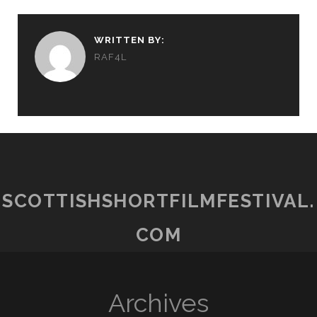
WRITTEN BY:
RAF4L
SCOTTISHSHORTFILMFESTIVAL.
COM
Archives