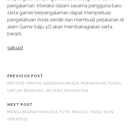
pengalaman. Interaksi dalam sesama pengguna baru
serta gamer berpengalaman dapat memperluas
pengetahuan Anda sendiri dan membuat perjalanan di
alam Game Salju 4D akan membahagiakan serta
berarti.
salju4d
PREVIOUS POST
METODE PINTAR GENERASI MUDA PERMAINAN TOGEL
UNTUK BERHASIL SECARA KONSISTEN
NEXT POST
MENGUNGKAP RAHASIA TOTO MACAU: HASIL DAN
STRATEGI