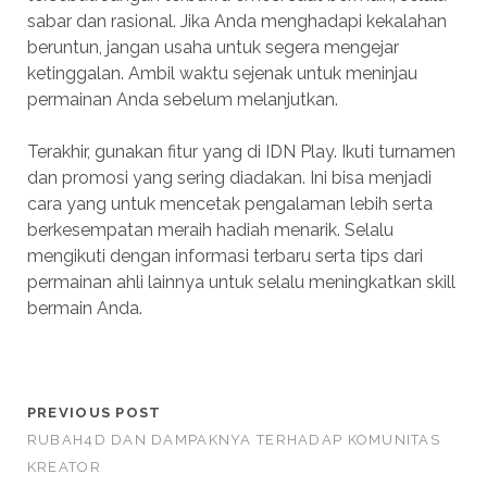
sabar dan rasional. Jika Anda menghadapi kekalahan
beruntun, jangan usaha untuk segera mengejar
ketinggalan. Ambil waktu sejenak untuk meninjau
permainan Anda sebelum melanjutkan.
Terakhir, gunakan fitur yang di IDN Play. Ikuti turnamen
dan promosi yang sering diadakan. Ini bisa menjadi
cara yang untuk mencetak pengalaman lebih serta
berkesempatan meraih hadiah menarik. Selalu
mengikuti dengan informasi terbaru serta tips dari
permainan ahli lainnya untuk selalu meningkatkan skill
bermain Anda.
PREVIOUS POST
RUBAH4D DAN DAMPAKNYA TERHADAP KOMUNITAS
KREATOR