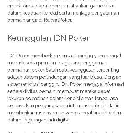
emosi, Anda dapat mempertahankan game tetap
dalam keadaan kendali serta menjaga pengalaman
bermain anda di RakyatPoker.
Keunggulan IDN Poker
IDN Poker memberikan sensasi gaming yang sangat
menarik serta premium bagi para penggemar
permainan poker. Salah satu keunggulan terpenting
adalah sistem perlindungan yang luar biasa. Dengan
sistem enkripsi canggih, IDN Poker menjaga informasi
serta aktivitas pemain, membuat mereka dapat
lakukan permainan dalam kondisi aman tanpa rasa
cemas akan pengungkapan informasi pribadi. Hal ini
memberikan rasa nyaman yang sangat krusial dalam
dalam lingkungan judi digital.