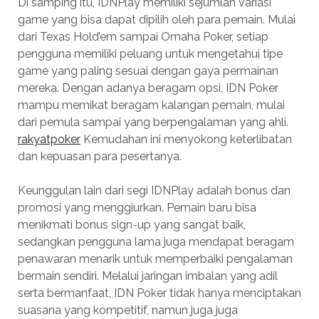
Di samping itu, IDNPlay memiliki sejumlah variasi
game yang bisa dapat dipilih oleh para pemain. Mulai
dari Texas Hold’em sampai Omaha Poker, setiap
pengguna memiliki peluang untuk mengetahui tipe
game yang paling sesuai dengan gaya permainan
mereka. Dengan adanya beragam opsi, IDN Poker
mampu memikat beragam kalangan pemain, mulai
dari pemula sampai yang berpengalaman yang ahli.
rakyatpoker
Kemudahan ini menyokong keterlibatan
dan kepuasan para pesertanya.
Keunggulan lain dari segi IDNPlay adalah bonus dan
promosi yang menggiurkan. Pemain baru bisa
menikmati bonus sign-up yang sangat baik,
sedangkan pengguna lama juga mendapat beragam
penawaran menarik untuk memperbaiki pengalaman
bermain sendiri. Melalui jaringan imbalan yang adil
serta bermanfaat, IDN Poker tidak hanya menciptakan
suasana yang kompetitif, namun juga juga