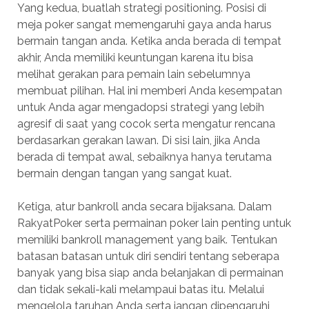
Yang kedua, buatlah strategi positioning. Posisi di
meja poker sangat memengaruhi gaya anda harus
bermain tangan anda. Ketika anda berada di tempat
akhir, Anda memiliki keuntungan karena itu bisa
melihat gerakan para pemain lain sebelumnya
membuat pilihan. Hal ini memberi Anda kesempatan
untuk Anda agar mengadopsi strategi yang lebih
agresif di saat yang cocok serta mengatur rencana
berdasarkan gerakan lawan. Di sisi lain, jika Anda
berada di tempat awal, sebaiknya hanya terutama
bermain dengan tangan yang sangat kuat.
Ketiga, atur bankroll anda secara bijaksana. Dalam
RakyatPoker serta permainan poker lain penting untuk
memiliki bankroll management yang baik. Tentukan
batasan batasan untuk diri sendiri tentang seberapa
banyak yang bisa siap anda belanjakan di permainan
dan tidak sekali-kali melampaui batas itu. Melalui
mengelola taruhan Anda serta jangan dipengaruhi