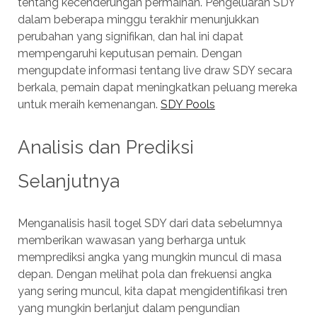
tentang kecenderungan permainan. Pengeluaran SDY
dalam beberapa minggu terakhir menunjukkan
perubahan yang signifikan, dan hal ini dapat
mempengaruhi keputusan pemain. Dengan
mengupdate informasi tentang live draw SDY secara
berkala, pemain dapat meningkatkan peluang mereka
untuk meraih kemenangan.
SDY Pools
Analisis dan Prediksi
Selanjutnya
Menganalisis hasil togel SDY dari data sebelumnya
memberikan wawasan yang berharga untuk
memprediksi angka yang mungkin muncul di masa
depan. Dengan melihat pola dan frekuensi angka
yang sering muncul, kita dapat mengidentifikasi tren
yang mungkin berlanjut dalam pengundian