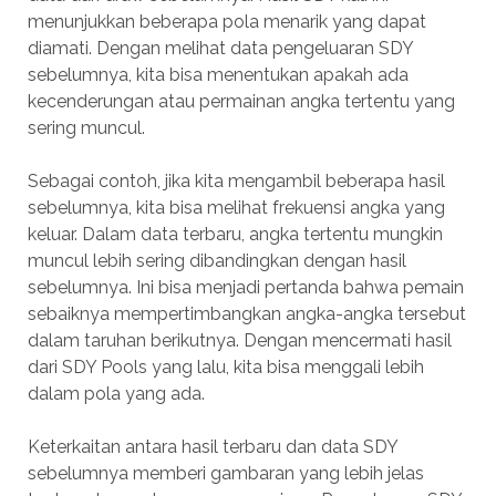
menunjukkan beberapa pola menarik yang dapat
diamati. Dengan melihat data pengeluaran SDY
sebelumnya, kita bisa menentukan apakah ada
kecenderungan atau permainan angka tertentu yang
sering muncul.
Sebagai contoh, jika kita mengambil beberapa hasil
sebelumnya, kita bisa melihat frekuensi angka yang
keluar. Dalam data terbaru, angka tertentu mungkin
muncul lebih sering dibandingkan dengan hasil
sebelumnya. Ini bisa menjadi pertanda bahwa pemain
sebaiknya mempertimbangkan angka-angka tersebut
dalam taruhan berikutnya. Dengan mencermati hasil
dari SDY Pools yang lalu, kita bisa menggali lebih
dalam pola yang ada.
Keterkaitan antara hasil terbaru dan data SDY
sebelumnya memberi gambaran yang lebih jelas