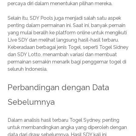
percaya diri dalam menentukan pilihan mereka.
Selain itu, SDY Pools juga menjadi salah satu aspek
penting dalam permainan ini. Saat ini, banyak pemain
yang mulai beralih ke platform online untuk mengikuti
Live SDY dan melihat langsung hasil-hasil terbaru.
Keberadaan berbagai jenis Togel, seperti Togel Sidney
dan SDY Lotto, menambah variasi dan membuat
permainan semakin menarik bagi penggemar togel di
seluruh Indonesia.
Perbandingan dengan Data
Sebelumnya
Dalam analisis hasil terbaru Togel Sydney, penting
untuk membandingkan angka yang diperoleh dengan
data dari draw sebelumnya. Hasil SDY kali ini