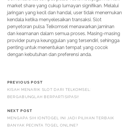
market share yang cukup lumayan signifikan. Melalui
jaringan yang kecil dan handal, user tidak menemukan
kendala ketika menyelesaikan transaksi. Slot
penyetoran pulsa Telkomsel menawarkan jaminan
dan keamanan dalam semua proses. Masing-masing
provider punya keunggulan yang tersendiri, sehingga
penting untuk menentukan tempat yang cocok
dengan kebutuhan dan preferensi anda.
PREVIOUS POST
KISAH MENARIK SLOT DARI TELKOMSEL:
BERGABUNGLAH BERPARTISIPASI!
NEXT POST
MENGAPA SIH IONTOGEL INI JADI PILIHAN TERBAIK
BANYAK PECINTA TOGEL ONLINE?