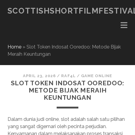
SCOTTISHSHORTFILMFESTIVA
Home
»
Slot Token Indosat Ooredoo: Metode Bijak
Meraih Keuntungan
APRIL 23, 2026
/
RAF4L
/
GAME ONLINE
SLOT TOKEN INDOSAT OOREDOO:
METODE BIJAK MERAIH
KEUNTUNGAN
Dalam dunia judi online, slot adalah salah satu pilihan
yang sangat digemari oleh pecinta perjudian.
Kenyamanan dalam melaksanakan proses transaksi