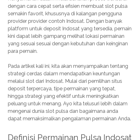
dengan cara cepat serta efisien membuat slot pulsa
semakin favorit, khususnya di kalangan pengguna
provider provider contoh Indosat. Dengan banyak
platform untuk deposit Indosat yang tersedia, pemain
kini dapat lebih gampang melihat lokasi permainan
yang sesuai sesuai dengan kebutuhan dan keinginan
para pemain.
Pada artikel kali ini, kita akan menyampaikan tentang
strategi cerdas dalam mendapatkan keuntungan
melalui slot dari Indosat. Mulai dari pemilihan situs
deposit terpercaya, tipe permainan yang tepat,
hingga strategi yang efektif untuk meningkatkan
peluang untuk menang. Ayo kita telusuri lebih dalam
mengenai dunia slot pulsa dan bagaimana anda
dapat memaksimalkan pengalaman permainan Anda.
Definisi Permainan Pulsa Indosat