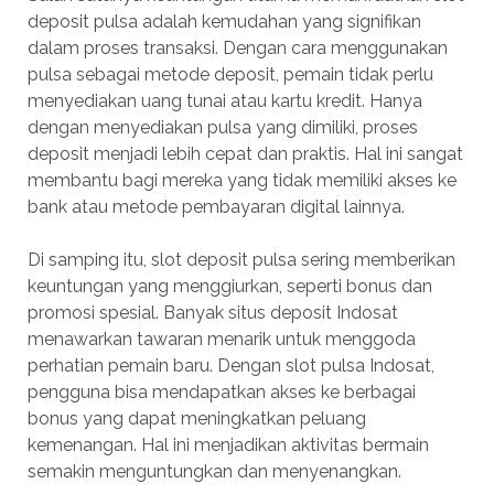
deposit pulsa adalah kemudahan yang signifikan
dalam proses transaksi. Dengan cara menggunakan
pulsa sebagai metode deposit, pemain tidak perlu
menyediakan uang tunai atau kartu kredit. Hanya
dengan menyediakan pulsa yang dimiliki, proses
deposit menjadi lebih cepat dan praktis. Hal ini sangat
membantu bagi mereka yang tidak memiliki akses ke
bank atau metode pembayaran digital lainnya.
Di samping itu, slot deposit pulsa sering memberikan
keuntungan yang menggiurkan, seperti bonus dan
promosi spesial. Banyak situs deposit Indosat
menawarkan tawaran menarik untuk menggoda
perhatian pemain baru. Dengan slot pulsa Indosat,
pengguna bisa mendapatkan akses ke berbagai
bonus yang dapat meningkatkan peluang
kemenangan. Hal ini menjadikan aktivitas bermain
semakin menguntungkan dan menyenangkan.