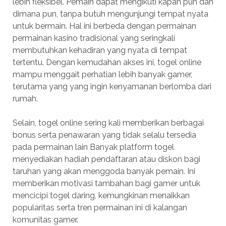
lebih fleksibel. Pemain dapat mengikuti kapan pun dan
dimana pun, tanpa butuh mengunjungi tempat nyata
untuk bermain. Hal ini berbeda dengan permainan
permainan kasino tradisional yang seringkali
membutuhkan kehadiran yang nyata di tempat
tertentu. Dengan kemudahan akses ini, togel online
mampu menggait perhatian lebih banyak gamer,
terutama yang yang ingin kenyamanan berlomba dari
rumah.
Selain, togel online sering kali memberikan berbagai
bonus serta penawaran yang tidak selalu tersedia
pada permainan lain Banyak platform togel
menyediakan hadiah pendaftaran atau diskon bagi
taruhan yang akan menggoda banyak pemain. Ini
memberikan motivasi tambahan bagi gamer untuk
mencicipi togel daring, kemungkinan menaikkan
popularitas serta tren permainan ini di kalangan
komunitas gamer.