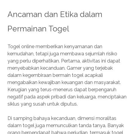
Ancaman dan Etika dalam
Permainan Togel
Togel online memberikan kenyamanan dan
kemudahan, tetapi juga membawa sejumlah risiko
yang perlu diperhatikan. Pertama, aktivitas ini dapat
menyebabkan kecanduan. Gamer yang terjebak
dalam kegembiraan bermain togel acapkali
mengabaikan kewajiban keuangan dan masyarakat.
Kerugian yang terus-menerus dapat berpengaruh
negatif pada aspek pribadi dan keluarga, menciptakan
siklus yang susah untuk diputus.
Di samping bahaya kecanduan, dimensi moralitas
dalam togel juga memunculkan tanda tanya. Banyak
orang berpendapat bahwa perjudian, termasuk togel,