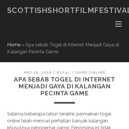
SCOTTISHSHORTFILMFESTIVA
Home
»
Apa sebab Togel di Internet Menjadi Gaya di
Kalangan Pecinta Game
MAY 16, 2026
/
RAF4L
/
GAME ONLINE
APA SEBAB TOGEL DI INTERNET
MENJADI GAYA DI KALANGAN
PECINTA GAME
Selama beberapa tahun terakhir, permainan togel
online telah mencuri perhatian banyak kalangan,
khususnya penggemar game. Fenomena ini tidak