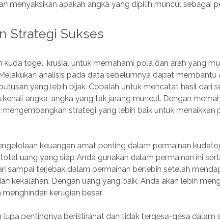
 dan menyaksikan apakah angka yang dipilih muncul sebagai 
n Strategi Sukses
 kuda togel, krusial untuk memahami pola dan arah yang m
. Melakukan analisis pada data sebelumnya dapat membantu
tusan yang lebih bijak. Cobalah untuk mencatat hasil dari s
 kenali angka-angka yang tak jarang muncul. Dengan memaha
at mengembangkan strategi yang lebih baik untuk menaikkan 
pengelolaan keuangan amat penting dalam permainan kudatog
total uang yang siap Anda gunakan dalam permainan ini sert
dari sampai terjebak dalam permainan berlebih setelah menda
n kekalahan. Dengan uang yang baik, Anda akan lebih meng
 menghindari kerugian besar.
an lupa pentingnya beristirahat dan tidak tergesa-gesa dalam