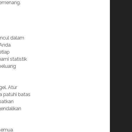
pemenang.
uncul dalam
 Anda
etiap
mi statistik
peluang
el. Atur
a patuhi batas
patkan
endalikan
 semua