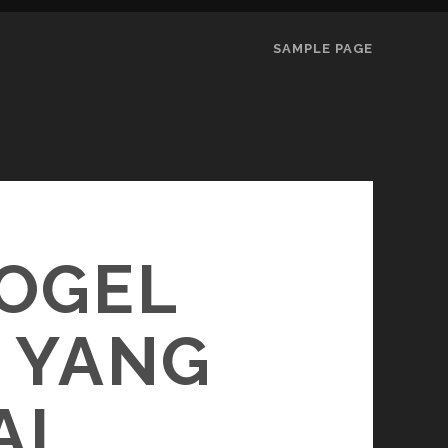
SAMPLE PAGE
TOGEL
 YANG
AI