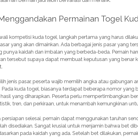
laman bermain jadi lebih bervariasi dan menarik.
Menggandakan Permainan Togel Ku
li kompetisi kuda togel, langkah pertama yang harus dilaku
pasar yang akan dimainkan. Ada berbagai jenis pasar yang ters
g punya kaidah dan imbalan yang berbeda-beda. Pemain h
saran tersebut supaya dapat membuat keputusan yang benar k
.
ih jenis pasar, peserta wajib memilih angka atau gabungan 
. Pada kuda togel, biasanya terdapat beberapa nomor yang bi
hasil yang diharapkan. Peserta perlu mempertimbangkan berb
istik, tren, dan perkiraan, untuk menambah kemungkinan untu
 persiapan selesai, pemain dapat menggunakan taruhan sendi
lah disediakan. Sangat krusial untuk menjamin bahwa bet di
asarkan pada kaidah yang ada. Setelah bet dilakukan, pemai