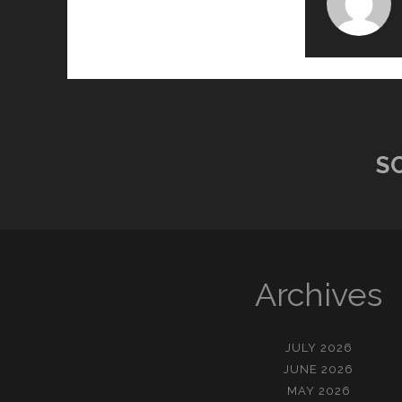
S
Archives
JULY 2026
JUNE 2026
MAY 2026