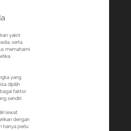
da
kan yakni
edia, serta
arus memahami
etika
angka yang
sa dipilih
agai faktor,
ng sendiri.
ri lewat
berikan dengan
n hanya perlu