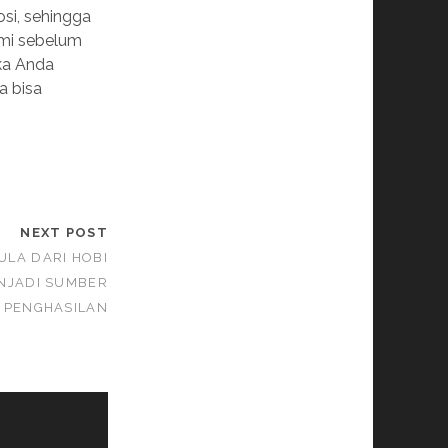
si, sehingga
ami sebelum
ika Anda
a bisa
NEXT POST
ULA DARI HOBI
NJADI SUMBER
 PENGHASILAN