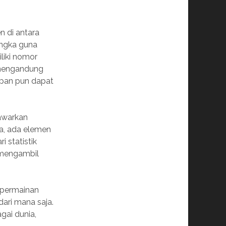
 di antara
angka guna
liki nomor
 mengandung
apan pun dapat
awarkan
ta, ada elemen
 statistik
m mengambil
 permainan
ari mana saja.
gai dunia,