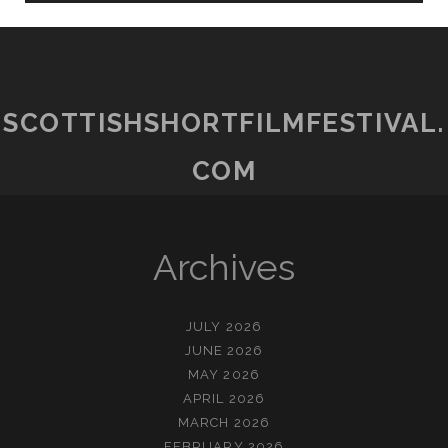
SCOTTISHSHORTFILMFESTIVAL.
COM
Archives
JULY 2026
JUNE 2026
MAY 2026
APRIL 2026
MARCH 2026
FEBRUARY 2026