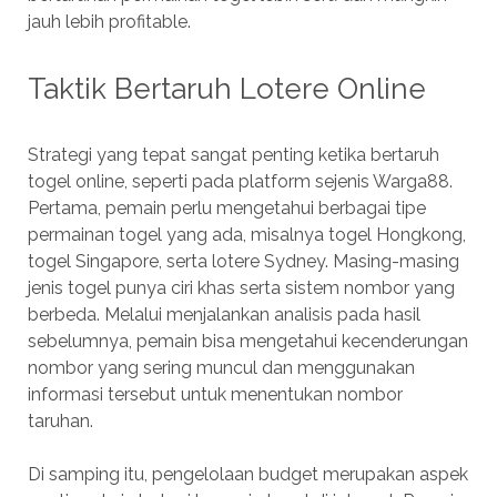
jauh lebih profitable.
Taktik Bertaruh Lotere Online
Strategi yang tepat sangat penting ketika bertaruh
togel online, seperti pada platform sejenis Warga88.
Pertama, pemain perlu mengetahui berbagai tipe
permainan togel yang ada, misalnya togel Hongkong,
togel Singapore, serta lotere Sydney. Masing-masing
jenis togel punya ciri khas serta sistem nombor yang
berbeda. Melalui menjalankan analisis pada hasil
sebelumnya, pemain bisa mengetahui kecenderungan
nombor yang sering muncul dan menggunakan
informasi tersebut untuk menentukan nombor
taruhan.
Di samping itu, pengelolaan budget merupakan aspek