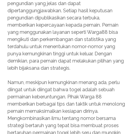
pengundian yang jelas dan dapat
dipertanggungjawabkan. Setiap hasil keputusan
pengundian dipublikasikan secara terbuka,
memberikan kepercayaan kepada pemain. Pemain
yang menggunakan layanan seperti Warga88 bisa
mengikuti dan perkembangan dan statistika yang
terdahulu untuk menentukan nomor-nomor yang
punya kemungkinan tinggi untuk keluar. Dengan
demikian, para pemain dapat melakukan pilihan yang
lebih bijaksana dan strategis.
Namun, meskipun kemungkinan menang ada, perlu
diingat untuk diingat bahwa togel adalah sebuah
permainan keberuntungan. Pihak Warga 88
memberikan berbagai tips dan taktik untuk menolong
pemain memaksimalkan kesiapan dirinya.
Mengkombinasikan ilmu tentang nomor bersama
strategi bertaruh yang tepat bisa membuat proses
bertaruhan permainan togel lebih seru dan mungkin