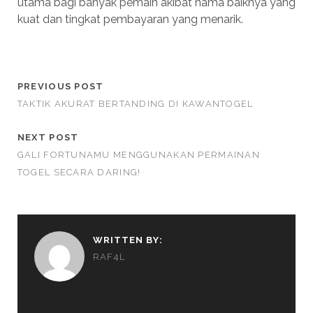
utama bagi banyak pemain akibat nama baiknya yang
kuat dan tingkat pembayaran yang menarik.
PREVIOUS POST
TAKTIK AKURAT BERTANDING DI KAWANTOGEL
NEXT POST
GALI FORTUNAMU MENGGUNAKAN PERMAINAN
TOGEL SECARA DARING!
WRITTEN BY:
RAF4L