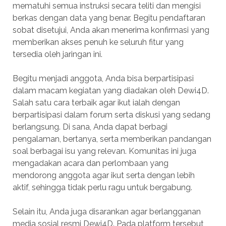
mematuhi semua instruksi secara teliti dan mengisi
berkas dengan data yang benar. Begitu pendaftaran
sobat disetujui, Anda akan menerima konfirmasi yang
memberikan akses penuh ke seluruh fitur yang
tersedia oleh jaringan ini.
Begitu menjadi anggota, Anda bisa berpartisipasi
dalam macam kegiatan yang diadakan oleh Dewi4D.
Salah satu cara terbaik agar ikut ialah dengan
berpartisipasi dalam forum serta diskusi yang sedang
berlangsung. Di sana, Anda dapat berbagi
pengalaman, bertanya, serta memberikan pandangan
soal berbagai isu yang relevan. Komunitas ini juga
mengadakan acara dan perlombaan yang
mendorong anggota agar ikut serta dengan lebih
aktif, sehingga tidak perlu ragu untuk bergabung.
Selain itu, Anda juga disarankan agar berlangganan
media sosial resmi Dewi4D. Pada platform tersebut,