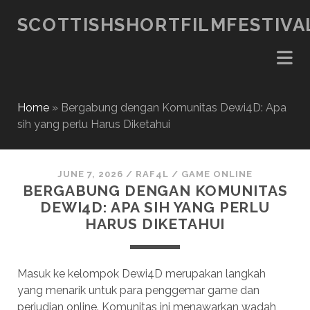
SCOTTISHSHORTFILMFESTIVA
Home
»
Bergabung dengan Komunitas Dewi4D: Apa
sih yang perlu Harus Diketahui
JUNE 7, 2026
/
RAF4L
/
GAME ONLINE
BERGABUNG DENGAN KOMUNITAS
DEWI4D: APA SIH YANG PERLU
HARUS DIKETAHUI
Masuk ke kelompok Dewi4D merupakan langkah
yang menarik untuk para penggemar game dan
perjudian online. Komunitas ini menawarkan wadah