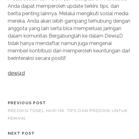
Anda dapat memperoleh update terkini, tips, dan
berita penting lainnya. Melalui mengikuti sosial media
mereka, Anda akan lebih gampang terhubung dengan
anggota yang lain serta bisa memperluas jaringan
dalam komunitas Bergabunglah ke dalam Dewi4D
tidak hanya mendaftar, namun juga mengenai
memberi kontribusi dan memperoleh keuntungan dari
berinteraksi secara positif.
dewi4d
PREVIOUS POST
PREDIKSI TOGEL HARI INI: TIPS DAN PREDIKSI UNTUK
PEMAIN
NEXT POST