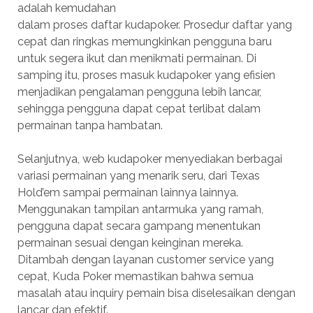
adalah kemudahan
dalam proses daftar kudapoker. Prosedur daftar yang
cepat dan ringkas memungkinkan pengguna baru
untuk segera ikut dan menikmati permainan. Di
samping itu, proses masuk kudapoker yang efisien
menjadikan pengalaman pengguna lebih lancar,
sehingga pengguna dapat cepat terlibat dalam
permainan tanpa hambatan.
Selanjutnya, web kudapoker menyediakan berbagai
variasi permainan yang menarik seru, dari Texas
Hold’em sampai permainan lainnya lainnya.
Menggunakan tampilan antarmuka yang ramah,
pengguna dapat secara gampang menentukan
permainan sesuai dengan keinginan mereka.
Ditambah dengan layanan customer service yang
cepat, Kuda Poker memastikan bahwa semua
masalah atau inquiry pemain bisa diselesaikan dengan
lancar dan efektif.