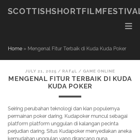
SCOTTISHSHORTFILMFESTIVA
Home
»
Mengenal Fitur Terbaik di Kuda Kuda Poker
JULY 21, 2025
/
RAF4L
/
GAME ONLINE
MENGENAL FITUR TERBAIK DI KUDA
KUDA POKER
Seiring perubahan teknologi dan kian populernya
permainan poker daring, Kudapoker muncul sebagai
platform platform unggulan di kalangan pecinta
perjudian daring. Situs Kudapoker menyediakan aneka
kemudahan unggulan yang dirancang guna