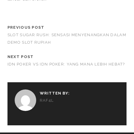
PREVIOUS POST
SLOT SUGAR RUSH: SENSASI MENYENANGKAN DALAM
DEMO SLOT RUPIAH
NEXT POST
IDN POKER VS IDN POKER: YANG MANA LEBIH HEBAT?
WRITTEN BY:
RAF4L