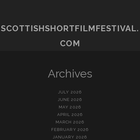
SCOTTISHSHORTFILMFESTIVAL.
COM
Archives
JULY 2026
JUNE 2026
MAY 2026
APRIL 2026
MARCH 2026
FEBRUARY 2026
JANUARY 2026