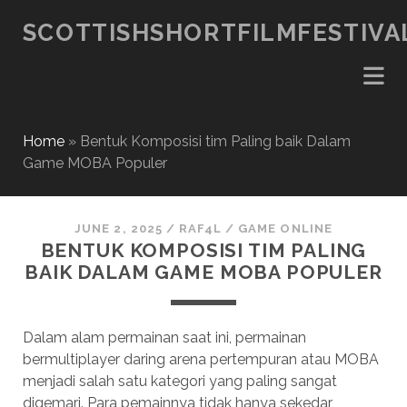
SCOTTISHSHORTFILMFESTIVA
Home
»
Bentuk Komposisi tim Paling baik Dalam
Game MOBA Populer
JUNE 2, 2025
/
RAF4L
/
GAME ONLINE
BENTUK KOMPOSISI TIM PALING
BAIK DALAM GAME MOBA POPULER
Dalam alam permainan saat ini, permainan
bermultiplayer daring arena pertempuran atau MOBA
menjadi salah satu kategori yang paling sangat
digemari. Para pemainnya tidak hanya sekedar