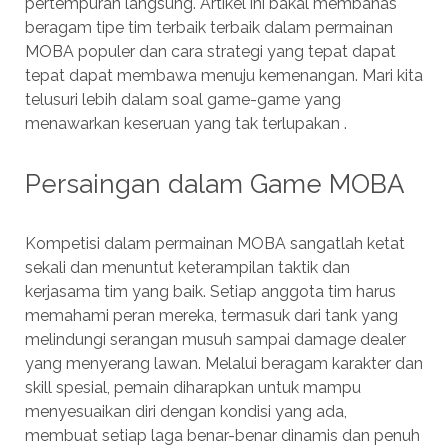
pertempuran langsung. Artikel ini bakal membahas
beragam tipe tim terbaik terbaik dalam permainan
MOBA populer dan cara strategi yang tepat dapat
tepat dapat membawa menuju kemenangan. Mari kita
telusuri lebih dalam soal game-game yang
menawarkan keseruan yang tak terlupakan .
Persaingan dalam Game MOBA
Kompetisi dalam permainan MOBA sangatlah ketat
sekali dan menuntut keterampilan taktik dan
kerjasama tim yang baik. Setiap anggota tim harus
memahami peran mereka, termasuk dari tank yang
melindungi serangan musuh sampai damage dealer
yang menyerang lawan. Melalui beragam karakter dan
skill spesial, pemain diharapkan untuk mampu
menyesuaikan diri dengan kondisi yang ada,
membuat setiap laga benar-benar dinamis dan penuh