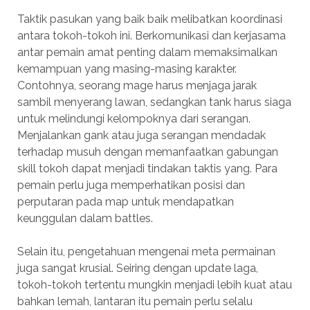
Taktik pasukan yang baik baik melibatkan koordinasi
antara tokoh-tokoh ini. Berkomunikasi dan kerjasama
antar pemain amat penting dalam memaksimalkan
kemampuan yang masing-masing karakter.
Contohnya, seorang mage harus menjaga jarak
sambil menyerang lawan, sedangkan tank harus siaga
untuk melindungi kelompoknya dari serangan.
Menjalankan gank atau juga serangan mendadak
terhadap musuh dengan memanfaatkan gabungan
skill tokoh dapat menjadi tindakan taktis yang. Para
pemain perlu juga memperhatikan posisi dan
perputaran pada map untuk mendapatkan
keunggulan dalam battles.
Selain itu, pengetahuan mengenai meta permainan
juga sangat krusial. Seiring dengan update laga,
tokoh-tokoh tertentu mungkin menjadi lebih kuat atau
bahkan lemah, lantaran itu pemain perlu selalu