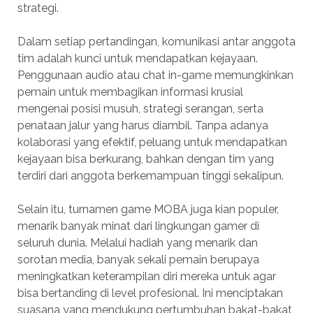
strategi.
Dalam setiap pertandingan, komunikasi antar anggota
tim adalah kunci untuk mendapatkan kejayaan.
Penggunaan audio atau chat in-game memungkinkan
pemain untuk membagikan informasi krusial
mengenai posisi musuh, strategi serangan, serta
penataan jalur yang harus diambil. Tanpa adanya
kolaborasi yang efektif, peluang untuk mendapatkan
kejayaan bisa berkurang, bahkan dengan tim yang
terdiri dari anggota berkemampuan tinggi sekalipun.
Selain itu, turnamen game MOBA juga kian populer,
menarik banyak minat dari lingkungan gamer di
seluruh dunia. Melalui hadiah yang menarik dan
sorotan media, banyak sekali pemain berupaya
meningkatkan keterampilan diri mereka untuk agar
bisa bertanding di level profesional. Ini menciptakan
suasana yang mendukung pertumbuhan bakat-bakat