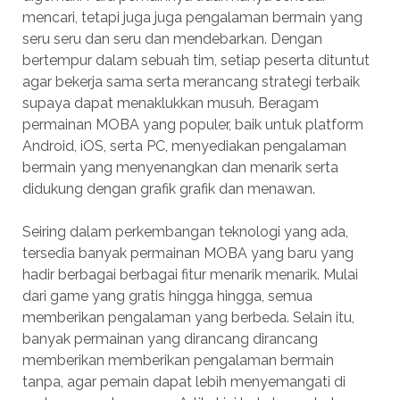
mencari, tetapi juga juga pengalaman bermain yang
seru seru dan seru dan mendebarkan. Dengan
bertempur dalam sebuah tim, setiap peserta dituntut
agar bekerja sama serta merancang strategi terbaik
supaya dapat menaklukkan musuh. Beragam
permainan MOBA yang populer, baik untuk platform
Android, iOS, serta PC, menyediakan pengalaman
bermain yang menyenangkan dan menarik serta
didukung dengan grafik grafik dan menawan.
Seiring dalam perkembangan teknologi yang ada,
tersedia banyak permainan MOBA yang baru yang
hadir berbagai berbagai fitur menarik menarik. Mulai
dari game yang gratis hingga hingga, semua
memberikan pengalaman yang berbeda. Selain itu,
banyak permainan yang dirancang dirancang
memberikan memberikan pengalaman bermain
tanpa, agar pemain dapat lebih menyemangati di