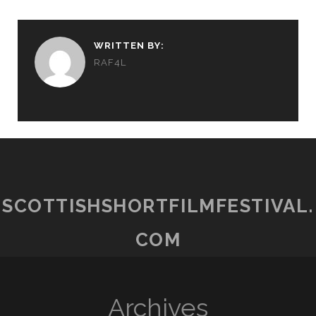
WRITTEN BY:
RAF4L
SCOTTISHSHORTFILMFESTIVAL.
COM
Archives