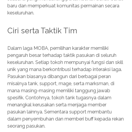
baru dan memperkuat komunitas permainan secara
keseluruhan.
Ciri serta Taktik Tim
Dalam laga MOBA, pemilihan karakter memiliki
pengaruh besar terhadap taktik pasukan di seluruh
keseluruhan. Setiap tokoh mempunyai fungsi dan skill
unik yang mana berkontribusi terhadap interaksi laga.
Pasukan biasanya dibangun dari berbagai peran
misalnya tank, support, mage, serta marksman, di
mana masing-masing memiliki tanggung jawab
spesifik. Contohnya, tokoh tank tugasnya dalam
menangkal kerusakan serta menjaga member
pasukan lainnya. Sementara support membantu
dalam penyembuhan dan memberi buff kepada rekan
seorang pasukan.