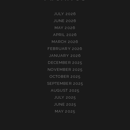
JULY 2026
JUNE 2026
MAY 2026
APRIL 2026
MARCH 2026
FEBRUARY 2026
JANUARY 2026
DECEMBER 2025
NOVEMBER 2025
OCTOBER 2025
SEPTEMBER 2025
AUGUST 2025
JULY 2025
JUNE 2025
MAY 2025