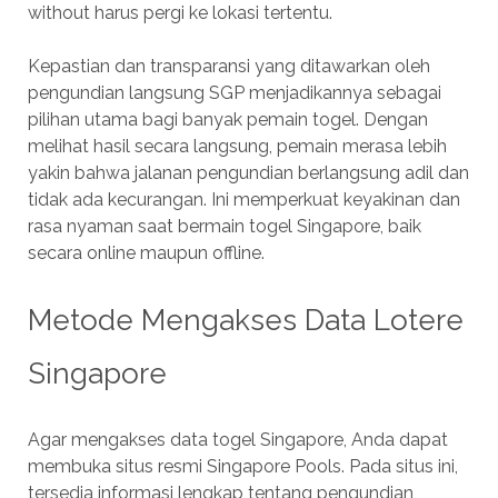
without harus pergi ke lokasi tertentu.
Kepastian dan transparansi yang ditawarkan oleh
pengundian langsung SGP menjadikannya sebagai
pilihan utama bagi banyak pemain togel. Dengan
melihat hasil secara langsung, pemain merasa lebih
yakin bahwa jalanan pengundian berlangsung adil dan
tidak ada kecurangan. Ini memperkuat keyakinan dan
rasa nyaman saat bermain togel Singapore, baik
secara online maupun offline.
Metode Mengakses Data Lotere
Singapore
Agar mengakses data togel Singapore, Anda dapat
membuka situs resmi Singapore Pools. Pada situs ini,
tersedia informasi lengkap tentang pengundian