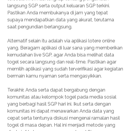
langsung SGP serta output keluaran SGP terkini.
Pastikan Anda membukanya di jam yang tepat
supaya mendapatkan data yang akurat, terutama
saat pengundian berlangsung.
Alternatif selain itu adalah via aplikasi lotere online
yang. Beragam aplikasi di luar sana yang memberikan
kemudahan live SGP, agar Anda bisa melihat data
togel secara langsung dan real-time. Pastikan agar
memilih aplikasi yang sudah terverifikasi agar kegiatan
bermain kamu nyaman serta mengasyikkan.
Terakhir, Anda serta dapat bergabung dengan
komunitas atau kelompok togel pada media sosial
yang berbagi hasil SGP hari ini. Ikut serta dengan
komunitas ini dapat menawarkan Anda data yang
cepat serta tentunya diskusi mengenai ramalan hasil
togel di masa depan. Hal ini menjadi metode yang