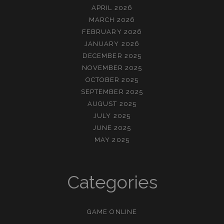
APRIL 2026
MARCH 2026
FEBRUARY 2026
JANUARY 2026
DECEMBER 2025
NOVEMBER 2025
OCTOBER 2025
SEPTEMBER 2025
AUGUST 2025
JULY 2025
JUNE 2025
MAY 2025
Categories
GAME ONLINE