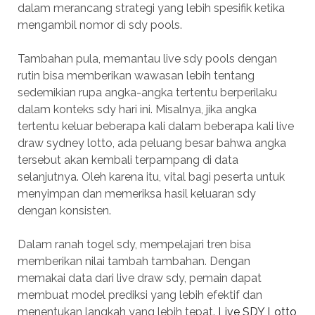
dalam merancang strategi yang lebih spesifik ketika
mengambil nomor di sdy pools.
Tambahan pula, memantau live sdy pools dengan
rutin bisa memberikan wawasan lebih tentang
sedemikian rupa angka-angka tertentu berperilaku
dalam konteks sdy hari ini. Misalnya, jika angka
tertentu keluar beberapa kali dalam beberapa kali live
draw sydney lotto, ada peluang besar bahwa angka
tersebut akan kembali terpampang di data
selanjutnya. Oleh karena itu, vital bagi peserta untuk
menyimpan dan memeriksa hasil keluaran sdy
dengan konsisten.
Dalam ranah togel sdy, mempelajari tren bisa
memberikan nilai tambah tambahan. Dengan
memakai data dari live draw sdy, pemain dapat
membuat model prediksi yang lebih efektif dan
menentukan langkah yang lebih tepat.
Live SDY Lotto