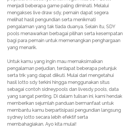
menjadi beberapa game paling diminati. Melalui
mengakses live draw sdy, pemain dapat segera
melihat hasil pengundian serta menikmati
pengalaman yang tak tiada duanya. Selain itu, SDY
pools menawarkan berbagai pilihan serta kesempatan
bagi para pemain untuk memenangkan penghargaan
yang menarik.
Untuk kamu yang ingin mau memaksimalkan
pengalaman perjudian, terdapat beberapa petunjuk
serta trik yang dapat diikuti. Mulai dari mengetahui
hasil lotto sdy terkini hingga menggunakan situs
sebagai contoh sidneypools dan livesdy pools, data
yang sangat penting. Di dalam tulisan ini, kami hendak
memberikan sejumlah panduan bermanfaat untuk
membantu kamu berpartisipasi pengundian langsung
sydney lotto secara lebih efektif serta
membahagiakan. Ayo kita mulai!