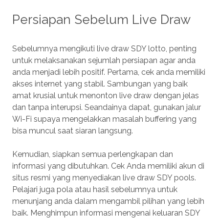
Persiapan Sebelum Live Draw
Sebelumnya mengikuti live draw SDY lotto, penting
untuk melaksanakan sejumlah persiapan agar anda
anda menjadi lebih positif. Pertama, cek anda memiliki
akses internet yang stabil. Sambungan yang baik
amat krusial untuk menonton live draw dengan jelas
dan tanpa interupsi. Seandainya dapat, gunakan jalur
Wi-Fi supaya mengelakkan masalah buffering yang
bisa muncul saat siaran langsung.
Kemudian, siapkan semua perlengkapan dan
informasi yang dibutuhkan. Cek Anda memiliki akun di
situs resmi yang menyediakan live draw SDY pools.
Pelajari juga pola atau hasil sebelumnya untuk
menunjang anda dalam mengambil pilihan yang lebih
baik. Menghimpun informasi mengenai keluaran SDY