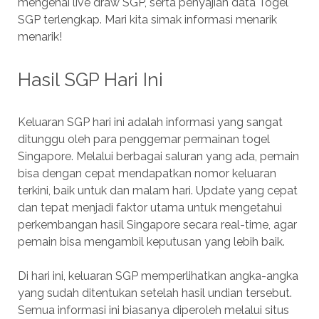
mengenai live draw SGP, serta penyajian data Togel
SGP terlengkap. Mari kita simak informasi menarik
menarik!
Hasil SGP Hari Ini
Keluaran SGP hari ini adalah informasi yang sangat
ditunggu oleh para penggemar permainan togel
Singapore. Melalui berbagai saluran yang ada, pemain
bisa dengan cepat mendapatkan nomor keluaran
terkini, baik untuk dan malam hari. Update yang cepat
dan tepat menjadi faktor utama untuk mengetahui
perkembangan hasil Singapore secara real-time, agar
pemain bisa mengambil keputusan yang lebih baik.
Di hari ini, keluaran SGP memperlihatkan angka-angka
yang sudah ditentukan setelah hasil undian tersebut.
Semua informasi ini biasanya diperoleh melalui situs