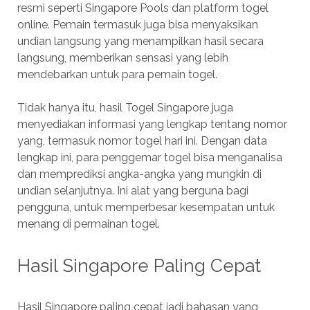
resmi seperti Singapore Pools dan platform togel
online. Pemain termasuk juga bisa menyaksikan
undian langsung yang menampilkan hasil secara
langsung, memberikan sensasi yang lebih
mendebarkan untuk para pemain togel.
Tidak hanya itu, hasil Togel Singapore juga
menyediakan informasi yang lengkap tentang nomor
yang, termasuk nomor togel hari ini. Dengan data
lengkap ini, para penggemar togel bisa menganalisa
dan memprediksi angka-angka yang mungkin di
undian selanjutnya. Ini alat yang berguna bagi
pengguna, untuk memperbesar kesempatan untuk
menang di permainan togel.
Hasil Singapore Paling Cepat
Hasil Singapore paling cepat jadi bahasan yang