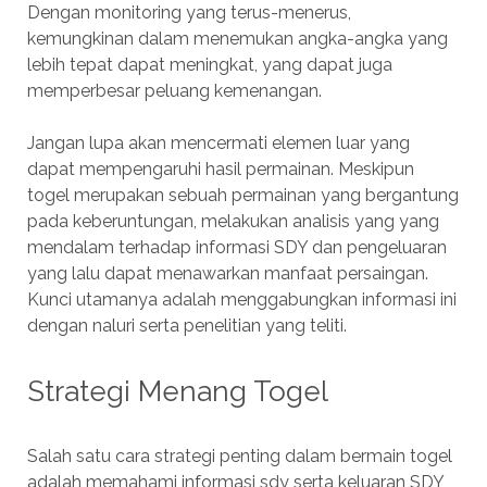
Dengan monitoring yang terus-menerus,
kemungkinan dalam menemukan angka-angka yang
lebih tepat dapat meningkat, yang dapat juga
memperbesar peluang kemenangan.
Jangan lupa akan mencermati elemen luar yang
dapat mempengaruhi hasil permainan. Meskipun
togel merupakan sebuah permainan yang bergantung
pada keberuntungan, melakukan analisis yang yang
mendalam terhadap informasi SDY dan pengeluaran
yang lalu dapat menawarkan manfaat persaingan.
Kunci utamanya adalah menggabungkan informasi ini
dengan naluri serta penelitian yang teliti.
Strategi Menang Togel
Salah satu cara strategi penting dalam bermain togel
adalah memahami informasi sdy serta keluaran SDY