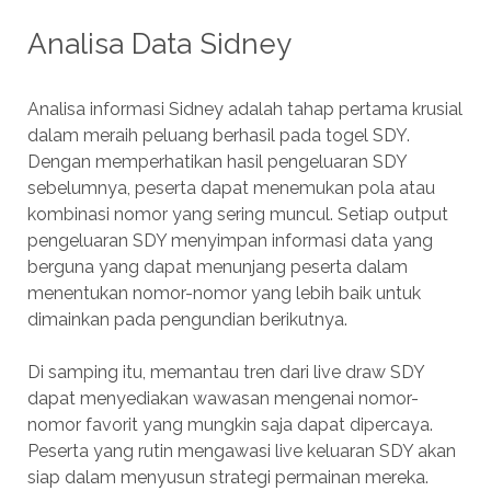
Analisa Data Sidney
Analisa informasi Sidney adalah tahap pertama krusial
dalam meraih peluang berhasil pada togel SDY.
Dengan memperhatikan hasil pengeluaran SDY
sebelumnya, peserta dapat menemukan pola atau
kombinasi nomor yang sering muncul. Setiap output
pengeluaran SDY menyimpan informasi data yang
berguna yang dapat menunjang peserta dalam
menentukan nomor-nomor yang lebih baik untuk
dimainkan pada pengundian berikutnya.
Di samping itu, memantau tren dari live draw SDY
dapat menyediakan wawasan mengenai nomor-
nomor favorit yang mungkin saja dapat dipercaya.
Peserta yang rutin mengawasi live keluaran SDY akan
siap dalam menyusun strategi permainan mereka.