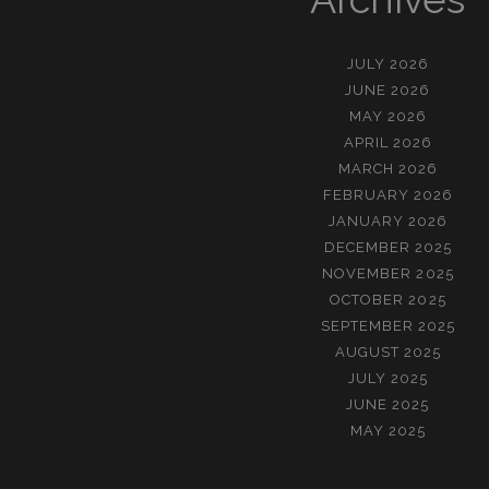
JULY 2026
JUNE 2026
MAY 2026
APRIL 2026
MARCH 2026
FEBRUARY 2026
JANUARY 2026
DECEMBER 2025
NOVEMBER 2025
OCTOBER 2025
SEPTEMBER 2025
AUGUST 2025
JULY 2025
JUNE 2025
MAY 2025