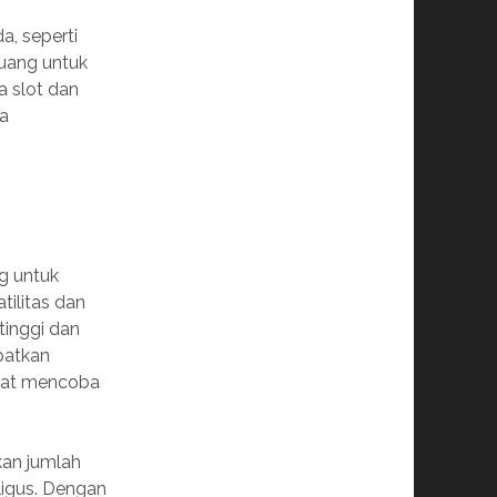
a, seperti
luang untuk
a slot dan
ya
g untuk
tilitas dan
tinggi dan
patkan
pat mencoba
kan jumlah
ligus. Dengan