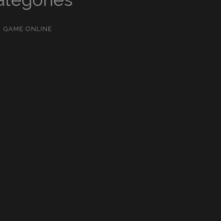
GAME ONLINE