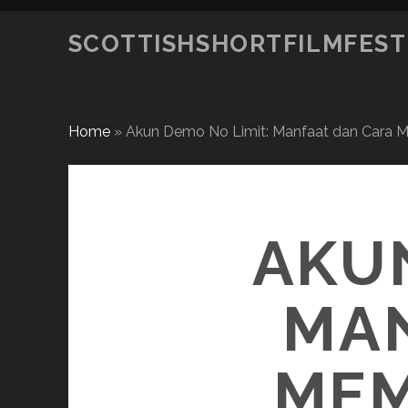
SCOTTISHSHORTFILMFEST
Home
»
Akun Demo No Limit: Manfaat dan Cara 
AKUN
MAN
ME