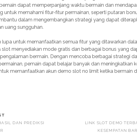
, pemain dapat memperpanjang waktu bermain dan mendapat
 untuk memahami fitur-fitur permainan, seperti putaran bon
a membantu dalam mengembangkan strategi yang dapat diterap
an uang sungguhan.
gan lupa untuk memanfaatkan semua fitur yang ditawarkan d
pa slot menyediakan mode gratis dan berbagai bonus yang da
pengalaman bermain. Dengan mencoba berbagai strategi d
permainan, pemain dapat belajar banyak dan meningkatkan k
untuk memanfaatkan akun demo slot no limit ketika bermain
ST
 HASIL DAN PREDIKSI
LINK SLOT DEMO TER
AR
KESEMPATAN BAR