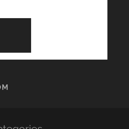
OM
ategories