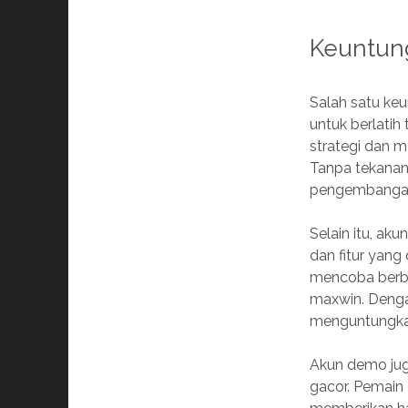
Keuntun
Salah satu ke
untuk berlatih
strategi dan m
Tanpa tekanan
pengembangan
Selain itu, ak
dan fitur yan
mencoba berba
maxwin. Denga
menguntungkan
Akun demo jug
gacor. Pemain