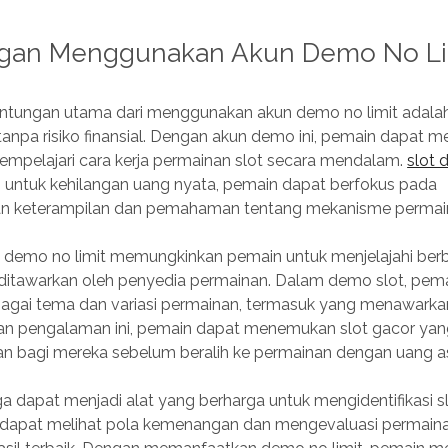
gan Menggunakan Akun Demo No Li
untungan utama dari menggunakan akun demo no limit adal
 tanpa risiko finansial. Dengan akun demo ini, pemain dapat m
empelajari cara kerja permainan slot secara mendalam.
slot
 untuk kehilangan uang nyata, pemain dapat berfokus pada
 keterampilan dan pemahaman tentang mekanisme permai
un demo no limit memungkinkan pemain untuk menjelajahi berba
g ditawarkan oleh penyedia permainan. Dalam demo slot, pem
gai tema dan variasi permainan, termasuk yang menawarka
n pengalaman ini, pemain dapat menemukan slot gacor yan
 bagi mereka sebelum beralih ke permainan dengan uang as
a dapat menjadi alat yang berharga untuk mengidentifikasi 
 dapat melihat pola kemenangan dan mengevaluasi permai