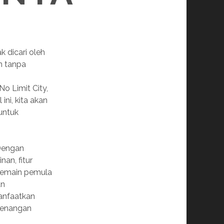
k dicari oleh
n tanpa
o Limit City,
ini, kita akan
untuk
Dengan
n, fitur
i pemain pemula
an
manfaatkan
menangan