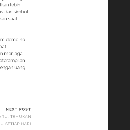
kan lebih
us dan simbol
kan saat
alam demo no
pat
an menjaga
eterampilan
 dengan uang
NEXT POST
BARU: TEMUKAN
U SETIAP HARI