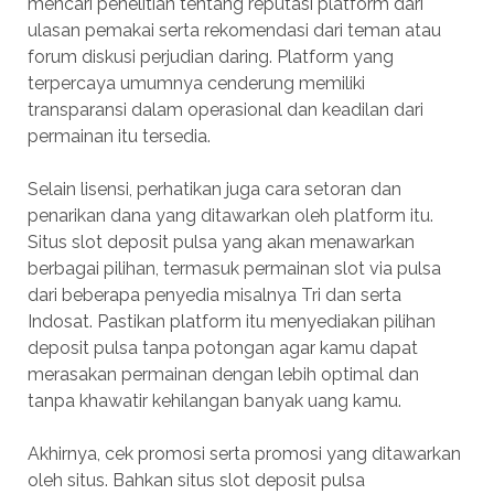
mencari penelitian tentang reputasi platform dari
ulasan pemakai serta rekomendasi dari teman atau
forum diskusi perjudian daring. Platform yang
terpercaya umumnya cenderung memiliki
transparansi dalam operasional dan keadilan dari
permainan itu tersedia.
Selain lisensi, perhatikan juga cara setoran dan
penarikan dana yang ditawarkan oleh platform itu.
Situs slot deposit pulsa yang akan menawarkan
berbagai pilihan, termasuk permainan slot via pulsa
dari beberapa penyedia misalnya Tri dan serta
Indosat. Pastikan platform itu menyediakan pilihan
deposit pulsa tanpa potongan agar kamu dapat
merasakan permainan dengan lebih optimal dan
tanpa khawatir kehilangan banyak uang kamu.
Akhirnya, cek promosi serta promosi yang ditawarkan
oleh situs. Bahkan situs slot deposit pulsa