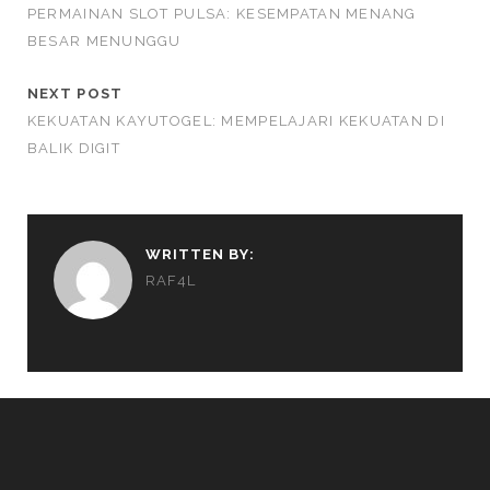
PERMAINAN SLOT PULSA: KESEMPATAN MENANG
BESAR MENUNGGU
NEXT POST
KEKUATAN KAYUTOGEL: MEMPELAJARI KEKUATAN DI
BALIK DIGIT
WRITTEN BY:
RAF4L