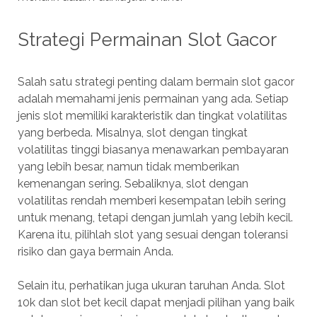
Strategi Permainan Slot Gacor
Salah satu strategi penting dalam bermain slot gacor
adalah memahami jenis permainan yang ada. Setiap
jenis slot memiliki karakteristik dan tingkat volatilitas
yang berbeda. Misalnya, slot dengan tingkat
volatilitas tinggi biasanya menawarkan pembayaran
yang lebih besar, namun tidak memberikan
kemenangan sering. Sebaliknya, slot dengan
volatilitas rendah memberi kesempatan lebih sering
untuk menang, tetapi dengan jumlah yang lebih kecil.
Karena itu, pilihlah slot yang sesuai dengan toleransi
risiko dan gaya bermain Anda.
Selain itu, perhatikan juga ukuran taruhan Anda. Slot
10k dan slot bet kecil dapat menjadi pilihan yang baik