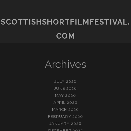
SCOTTISHSHORTFILMFESTIVAL.
COM
Archives
JULY 2026
JUNE 2026
MAY 2026
APRIL 2026
MARCH 2026
FEBRUARY 2026
JANUARY 2026
DECEMBER 2025