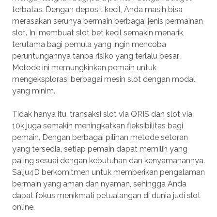
terbatas. Dengan deposit kecil, Anda masih bisa
merasakan serunya bermain berbagai jenis permainan
slot. Ini membuat slot bet kecil semakin menarik,
terutama bagi pemula yang ingin mencoba
peruntungannya tanpa risiko yang terlalu besar.
Metode ini memungkinkan pemain untuk
mengeksplorasi berbagai mesin slot dengan modal
yang minim.
Tidak hanya itu, transaksi slot via QRIS dan slot via
10k juga semakin meningkatkan fleksibilitas bagi
pemain. Dengan berbagai pilihan metode setoran
yang tersedia, setiap pemain dapat memilih yang
paling sesuai dengan kebutuhan dan kenyamanannya.
Salju4D berkomitmen untuk memberikan pengalaman
bermain yang aman dan nyaman, sehingga Anda
dapat fokus menikmati petualangan di dunia judi slot
online.