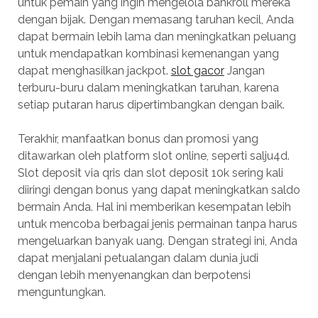
untuk pemain yang ingin mengelola bankroll mereka
dengan bijak. Dengan memasang taruhan kecil, Anda
dapat bermain lebih lama dan meningkatkan peluang
untuk mendapatkan kombinasi kemenangan yang
dapat menghasilkan jackpot.
slot gacor
Jangan
terburu-buru dalam meningkatkan taruhan, karena
setiap putaran harus dipertimbangkan dengan baik.
Terakhir, manfaatkan bonus dan promosi yang
ditawarkan oleh platform slot online, seperti salju4d.
Slot deposit via qris dan slot deposit 10k sering kali
diiringi dengan bonus yang dapat meningkatkan saldo
bermain Anda. Hal ini memberikan kesempatan lebih
untuk mencoba berbagai jenis permainan tanpa harus
mengeluarkan banyak uang. Dengan strategi ini, Anda
dapat menjalani petualangan dalam dunia judi
dengan lebih menyenangkan dan berpotensi
menguntungkan.