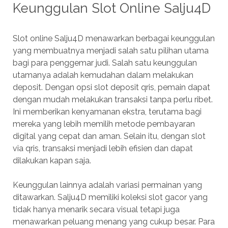
Keunggulan Slot Online Salju4D
Slot online Salju4D menawarkan berbagai keunggulan
yang membuatnya menjadi salah satu pilihan utama
bagi para penggemar judi. Salah satu keunggulan
utamanya adalah kemudahan dalam melakukan
deposit. Dengan opsi slot deposit qris, pemain dapat
dengan mudah melakukan transaksi tanpa perlu ribet.
Ini memberikan kenyamanan ekstra, terutama bagi
mereka yang lebih memilih metode pembayaran
digital yang cepat dan aman. Selain itu, dengan slot
via qris, transaksi menjadi lebih efisien dan dapat
dilakukan kapan saja.
Keunggulan lainnya adalah variasi permainan yang
ditawarkan. Salju4D memiliki koleksi slot gacor yang
tidak hanya menarik secara visual tetapi juga
menawarkan peluang menang yang cukup besar. Para