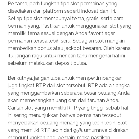
Pertama, perhitungkan tipe slot permainan yang
disediakan dari platform seperti Indosat dan Tri.
Setiap tipe slot mempunyai tema, grafis, serta cara
bermain yang. Pastikan untuk menggunakan slot yang
memiliki tema sesuai dengan Anda favorit agar
permainan terasa lebih seru. Sebagian slot mungkin
memberikan bonus atau jackpot besaran. Oleh karena
itu, jangan ragu untuk mencari tahu mengenai hal ini
sebelum melakukan deposit pulsa.
Berikutnya, jangan lupa untuk mempertimbangkan
juga tingkat RTP dari slot tersebut. RTP adalah angka
yang menggambarkan seberapa besar peluang Anda
akan memenangkan uang dari dari taruhan Anda.
Carilah slot yang memiliki RTP yang tinggi, sebab hal
ini sering menunjukkan bahwa permainan tersebut
menyediakan peluang menang yang lebih lebih. Slot
yang memiliki RTP lebih dari 95% umumnya dikirakan
menguntungkan bagi pemain, maka pastikan