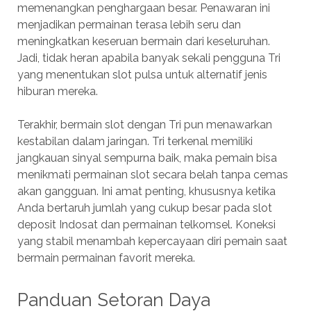
memenangkan penghargaan besar. Penawaran ini
menjadikan permainan terasa lebih seru dan
meningkatkan keseruan bermain dari keseluruhan.
Jadi, tidak heran apabila banyak sekali pengguna Tri
yang menentukan slot pulsa untuk alternatif jenis
hiburan mereka.
Terakhir, bermain slot dengan Tri pun menawarkan
kestabilan dalam jaringan. Tri terkenal memiliki
jangkauan sinyal sempurna baik, maka pemain bisa
menikmati permainan slot secara belah tanpa cemas
akan gangguan. Ini amat penting, khususnya ketika
Anda bertaruh jumlah yang cukup besar pada slot
deposit Indosat dan permainan telkomsel. Koneksi
yang stabil menambah kepercayaan diri pemain saat
bermain permainan favorit mereka.
Panduan Setoran Daya