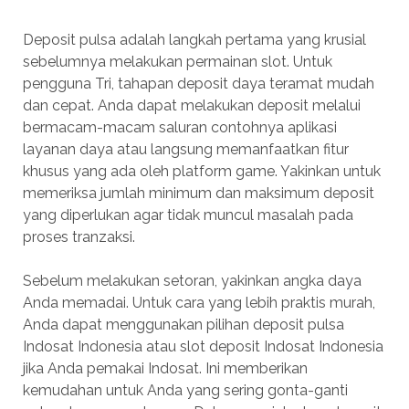
Deposit pulsa adalah langkah pertama yang krusial
sebelumnya melakukan permainan slot. Untuk
pengguna Tri, tahapan deposit daya teramat mudah
dan cepat. Anda dapat melakukan deposit melalui
bermacam-macam saluran contohnya aplikasi
layanan daya atau langsung memanfaatkan fitur
khusus yang ada oleh platform game. Yakinkan untuk
memeriksa jumlah minimum dan maksimum deposit
yang diperlukan agar tidak muncul masalah pada
proses tranzaksi.
Sebelum melakukan setoran, yakinkan angka daya
Anda memadai. Untuk cara yang lebih praktis murah,
Anda dapat menggunakan pilihan deposit pulsa
Indosat Indonesia atau slot deposit Indosat Indonesia
jika Anda pemakai Indosat. Ini memberikan
kemudahan untuk Anda yang sering gonta-ganti