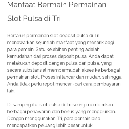
Manfaat Bermain Permainan
Slot Pulsa di Tri
Bertaruh permainan slot deposit pulsa di Tri
menawarkan sejumlah manfaat yang menarik bagi
para pemain. Satu kelebihan penting adalah
kemudahan dari proses deposit pulsa. Anda dapat
melakukan deposit dengan pulsa dari pulsa, yang
secara substansial mempermudah akses ke berbagai
permainan slot. Proses ini lancar dan mudah, sehingga
Anda tidak perlu repot mencari-cari cara pembayaran
lain.
Di samping itu, slot pulsa di Tri sering memberikan
berbagai penawaran dan bonus yang menggiurkan.
Dengan menggunakan Tri, para pemain bisa
mendapatkan peluang lebih besar untuk