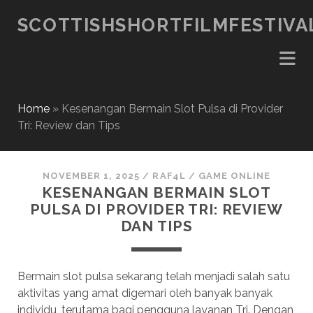
SCOTTISHSHORTFILMFESTIVA
Home
»
Kesenangan Bermain Slot Pulsa di Provider
Tri: Review dan Tips
NOVEMBER 1, 2025
/
RAF4L
/
GAME ONLINE
KESENANGAN BERMAIN SLOT
PULSA DI PROVIDER TRI: REVIEW
DAN TIPS
Bermain slot pulsa sekarang telah menjadi salah satu
aktivitas yang amat digemari oleh banyak banyak
individu, terutama bagi pengguna layanan Tri. Dengan