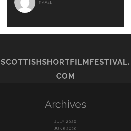
RAF4L
SCOTTISHSHORTFILMFESTIVAL.
COM
Archives
JULY 2026
JUNE 2026