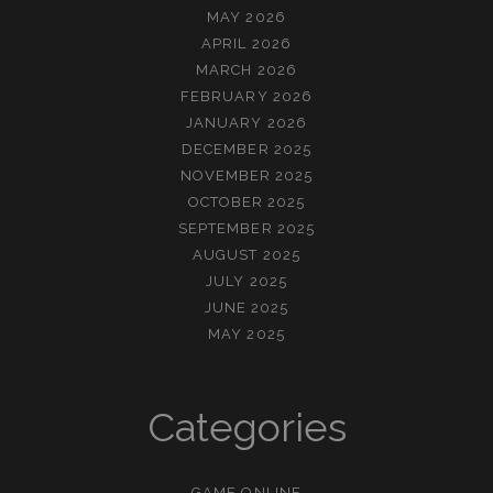
MAY 2026
APRIL 2026
MARCH 2026
FEBRUARY 2026
JANUARY 2026
DECEMBER 2025
NOVEMBER 2025
OCTOBER 2025
SEPTEMBER 2025
AUGUST 2025
JULY 2025
JUNE 2025
MAY 2025
Categories
GAME ONLINE