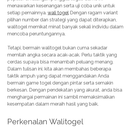
menawarkan kesenangan serta uji coba unik untuk
setiap pemainnya.
wali togel
Dengan ragam variant
pilihan number dan strategi yang dapat diterapkan,
walitogel memikat minat banyak sekali individu dalam
mencoba peruntungannya.
Tetapi, bermain walitogel bukan cuma sekadar
memilah angka secara acak-acak. Perlu taktik yang
cerdas supaya bisa menambah peluang menang.
Dalam tulisan ini, kita akan membahas beberapa
taktik ampuh yang dapat menggandakan Anda
bermain game togel dengan pintar serta semakin
berkesan. Dengan pendekatan yang akurat, anda bisa
menghargai permainan ini sambil memaksimalkan
kesempatan dalam meraih hasil yang baik.
Perkenalan Walitogel