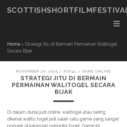
SCOTTISHSHORTFILMFESTIVA
Home
»
Strategi Jitu di Bermain Permainan Walitogel
Secara Bijak
NOVEMBER 20, 2025
/
RAF4L
/
GAME ONLINE
STRATEGI JITU DI BERMAIN
PERMAINAN WALITOGEL SECARA
BIJAK
Di dalam dunia judi online, walitogel atau sering
dikenal walito togel jadi salah satu game yang sangat
populer di kalangan penggila togel. Game ini