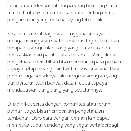
selanjutnya. Mengamati angka yang berulang serta
tren tertentu bisa memberikan data penting untuk
pengambilan yang lebih baik yang lebih baik.
Selain itu, krusial bagi para pengguna supaya
mengatur anggaran saat permainan togel. Tentukan
berapa berapa jumlah uang yang bersedia anda
dedikasikan dan patuhi batas tersebut. Menghindari
pengeluaran berlebihan bisa membantu para pemain
supaya tetap tenang dan tak terbawa suasana. Para
pemain juga sebaiknya tak mengejar kerugian yang
dari bertaruh lebih banyak dalam coba supaya
mendapatkan uang uang yang sebelumnya.
Di akhir, ikut serta dengan komunitas atau forum
pemain togel bisa memberikan pengetahuan
tambahan. Berbicara dengan pemain lain dapat
membuka sudut pandang yang segar serta berbagi