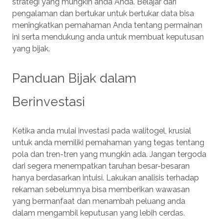
strategi yang mungkin anda Anda. Belajar dari
pengalaman dan bertukar untuk bertukar data bisa
meningkatkan pemahaman Anda tentang permainan
ini serta mendukung anda untuk membuat keputusan
yang bijak.
Panduan Bijak dalam
Berinvestasi
Ketika anda mulai investasi pada walitogel, krusial
untuk anda memiliki pemahaman yang tegas tentang
pola dan tren-tren yang mungkin ada. Jangan tergoda
dari segera menempatkan taruhan besar-besaran
hanya berdasarkan intuisi. Lakukan analisis terhadap
rekaman sebelumnya bisa memberikan wawasan
yang bermanfaat dan menambah peluang anda
dalam mengambil keputusan yang lebih cerdas.