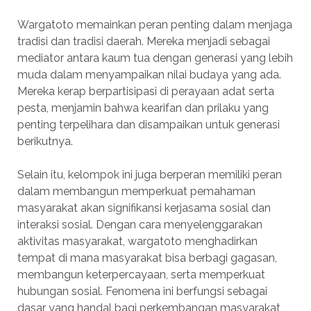
Wargatoto memainkan peran penting dalam menjaga
tradisi dan tradisi daerah. Mereka menjadi sebagai
mediator antara kaum tua dengan generasi yang lebih
muda dalam menyampaikan nilai budaya yang ada.
Mereka kerap berpartisipasi di perayaan adat serta
pesta, menjamin bahwa kearifan dan prilaku yang
penting terpelihara dan disampaikan untuk generasi
berikutnya.
Selain itu, kelompok ini juga berperan memiliki peran
dalam membangun memperkuat pemahaman
masyarakat akan signifikansi kerjasama sosial dan
interaksi sosial. Dengan cara menyelenggarakan
aktivitas masyarakat, wargatoto menghadirkan
tempat di mana masyarakat bisa berbagi gagasan,
membangun keterpercayaan, serta memperkuat
hubungan sosial. Fenomena ini berfungsi sebagai
dasar yang handal bagi perkembangan masyarakat