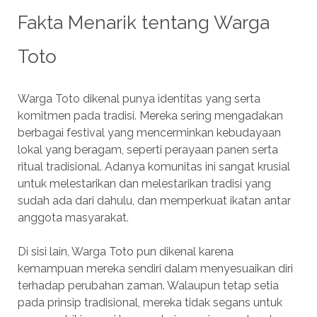
Fakta Menarik tentang Warga
Toto
Warga Toto dikenal punya identitas yang serta
komitmen pada tradisi. Mereka sering mengadakan
berbagai festival yang mencerminkan kebudayaan
lokal yang beragam, seperti perayaan panen serta
ritual tradisional. Adanya komunitas ini sangat krusial
untuk melestarikan dan melestarikan tradisi yang
sudah ada dari dahulu, dan memperkuat ikatan antar
anggota masyarakat.
Di sisi lain, Warga Toto pun dikenal karena
kemampuan mereka sendiri dalam menyesuaikan diri
terhadap perubahan zaman. Walaupun tetap setia
pada prinsip tradisional, mereka tidak segans untuk