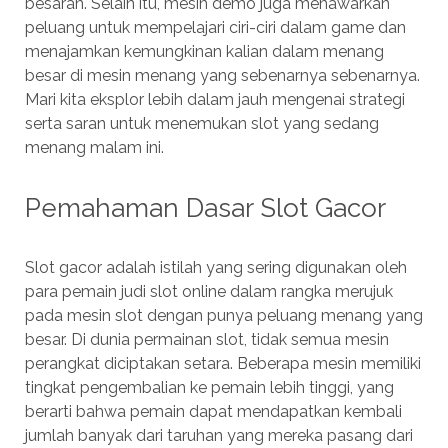
besaran. Selain itu, mesin demo juga menawarkan
peluang untuk mempelajari ciri-ciri dalam game dan
menajamkan kemungkinan kalian dalam menang
besar di mesin menang yang sebenarnya sebenarnya.
Mari kita eksplor lebih dalam jauh mengenai strategi
serta saran untuk menemukan slot yang sedang
menang malam ini.
Pemahaman Dasar Slot Gacor
Slot gacor adalah istilah yang sering digunakan oleh
para pemain judi slot online dalam rangka merujuk
pada mesin slot dengan punya peluang menang yang
besar. Di dunia permainan slot, tidak semua mesin
perangkat diciptakan setara. Beberapa mesin memiliki
tingkat pengembalian ke pemain lebih tinggi, yang
berarti bahwa pemain dapat mendapatkan kembali
jumlah banyak dari taruhan yang mereka pasang dari