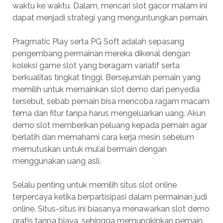
waktu ke waktu. Dalam, mencari slot gacor malam ini
dapat menjadi strategi yang menguntungkan pemain.
Pragmatic Play serta PG Soft adalah sepasang
pengembang permainan mereka dikenal dengan
koleksi game slot yang beragam variatif serta
berkualitas tingkat tinggi. Bersejumlah pemain yang
memilih untuk memainkan slot demo dari penyedia
tersebut, sebab pemain bisa mencoba ragam macam
tema dan fitur tanpa harus mengeluarkan uang. Akun
demo slot memberikan peluang kepada pemain agar
berlatih dan memahami cara kerja mesin sebelum
memutuskan untuk mulai bermain dengan
menggunakan uang asli.
Selalu penting untuk memilih situs slot online
terpercaya ketika berpartisipasi dalam permainan judi
online. Situs-situs ini biasanya menawarkan slot demo
gratis tanpa biaya, sehingga memungkinkan pemain