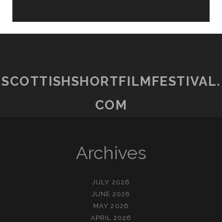
SCOTTISHSHORTFILMFESTIVAL.
COM
Archives
JULY 2026
JUNE 2026
MAY 2026
APRIL 2026