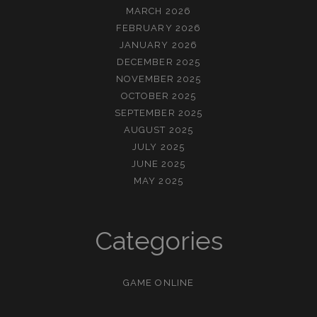
MARCH 2026
FEBRUARY 2026
JANUARY 2026
DECEMBER 2025
NOVEMBER 2025
OCTOBER 2025
SEPTEMBER 2025
AUGUST 2025
JULY 2025
JUNE 2025
MAY 2025
Categories
GAME ONLINE