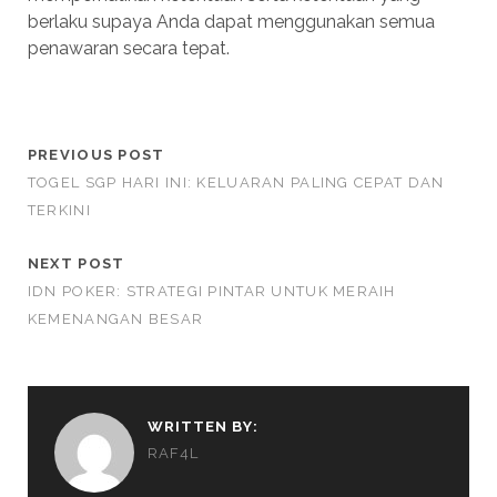
berlaku supaya Anda dapat menggunakan semua
penawaran secara tepat.
PREVIOUS POST
TOGEL SGP HARI INI: KELUARAN PALING CEPAT DAN
TERKINI
NEXT POST
IDN POKER: STRATEGI PINTAR UNTUK MERAIH
KEMENANGAN BESAR
WRITTEN BY:
RAF4L