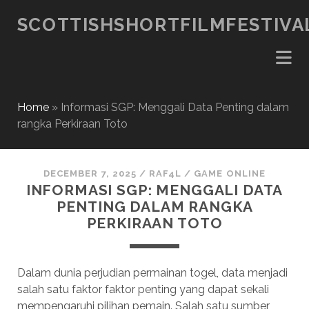
SCOTTISHSHORTFILMFESTIVA
Home
»
Informasi SGP: Menggali Data Penting dalam
rangka Perkiraan Toto
DECEMBER 7, 2025
/
RAF4L
/
GAME ONLINE
INFORMASI SGP: MENGGALI DATA
PENTING DALAM RANGKA
PERKIRAAN TOTO
Dalam dunia perjudian permainan togel, data menjadi
salah satu faktor faktor penting yang dapat sekali
mempengaruhi pilihan pemain. Salah satu sumber