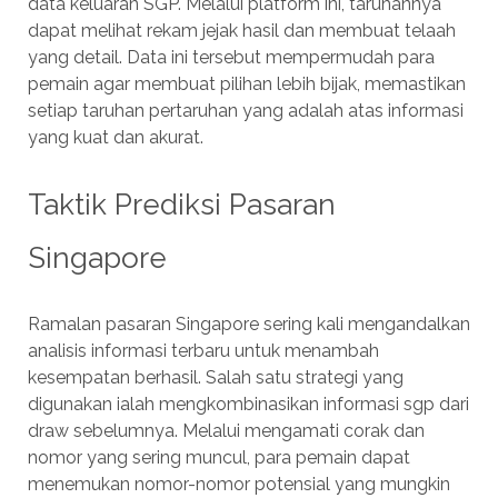
data keluaran SGP. Melalui platform ini, taruhannya
dapat melihat rekam jejak hasil dan membuat telaah
yang detail. Data ini tersebut mempermudah para
pemain agar membuat pilihan lebih bijak, memastikan
setiap taruhan pertaruhan yang adalah atas informasi
yang kuat dan akurat.
Taktik Prediksi Pasaran
Singapore
Ramalan pasaran Singapore sering kali mengandalkan
analisis informasi terbaru untuk menambah
kesempatan berhasil. Salah satu strategi yang
digunakan ialah mengkombinasikan informasi sgp dari
draw sebelumnya. Melalui mengamati corak dan
nomor yang sering muncul, para pemain dapat
menemukan nomor-nomor potensial yang mungkin