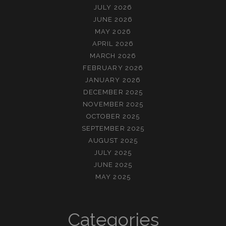
JULY 2026
JUNE 2026
MAY 2026
APRIL 2026
MARCH 2026
FEBRUARY 2026
JANUARY 2026
DECEMBER 2025
NOVEMBER 2025
OCTOBER 2025
SEPTEMBER 2025
AUGUST 2025
JULY 2025
JUNE 2025
MAY 2025
Categories