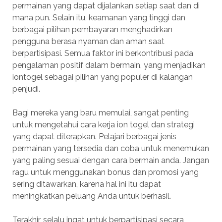
permainan yang dapat dijalankan setiap saat dan di
mana pun. Selain itu, keamanan yang tinggi dan
berbagai pilihan pembayaran menghadirkan
pengguna berasa nyaman dan aman saat
berpartisipasi. Semua faktor ini berkontribusi pada
pengalaman positif dalam bermain, yang menjadikan
iontogel sebagai pilihan yang populer di kalangan
penjudi.
Bagi mereka yang baru memulai, sangat penting
untuk mengetahui cara kerja ion togel dan strategi
yang dapat diterapkan. Pelajari berbagai jenis
permainan yang tersedia dan coba untuk menemukan
yang paling sesuai dengan cara bermain anda. Jangan
ragu untuk menggunakan bonus dan promosi yang
sering ditawarkan, karena hal ini itu dapat
meningkatkan peluang Anda untuk berhasil.
Terakhir, selalu ingat untuk berpartisipasi secara