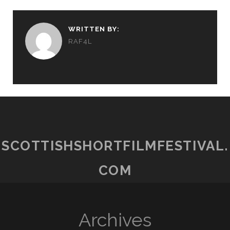
WRITTEN BY:
RAF4L
SCOTTISHSHORTFILMFESTIVAL.
COM
Archives