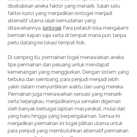
disebabkan aneka faktor yang menarik. Salah satu
faktor kunci yang menjadikan iontogel menjadi
alternatif utama ialah kemudahan yang
ditawarkannya.
iontogel
Para petaruh bisa mengalami
bermain kapan saja serta di tempat mana pun, tanpa
perlu datang ke lokasi tempat fisik.
Di samping itu, permainan togel menawarkan aneka
tipe permainan dan peluang untuk mendapat
kemenangan yang menggiurkan. Dengan sistem yang
terbuka dan seimbang, para penjudi menjadi lebih
yakin dalam menyuntikkan waktu dan uang mereka.
Permainan juga menawarkan sensasi yang menarik
serta terjangkau, menjadikannya semakin digemari
oleh banyak berbagai lapisan masyarakat, mulai dari
yang baru hingga yang berpengalaman. Semua ini
menjadikan permainan ini togel pilihan utama untuk
para penjudi yang membutuhkan alternatif permainan