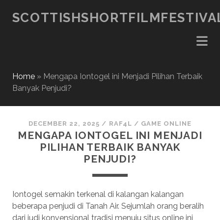
SCOTTISHSHORTFILMFESTIVA
Home
»
Mengapa Iontogel ini Menjadi Pilihan Terbaik
Banyak Penjudi?
DECEMBER 22, 2025
/
RAF4L
/
GAME ONLINE
MENGAPA IONTOGEL INI MENJADI
PILIHAN TERBAIK BANYAK
PENJUDI?
Iontogel semakin terkenal di kalangan kalangan
beberapa penjudi di Tanah Air. Sejumlah orang beralih
dari judi konvensional tradisi menuju situs online ini