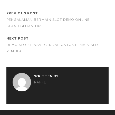
PREVIOUS POST
PENGALAMAN BERMAIN SLOT DEMO ONLINE:
STRATEGI DAN TIPS
NEXT POST
DEMO SLOT: SIASAT CERDAS UNTUK PEMAIN SLOT
PEMULA
WRITTEN BY:
RAF4L