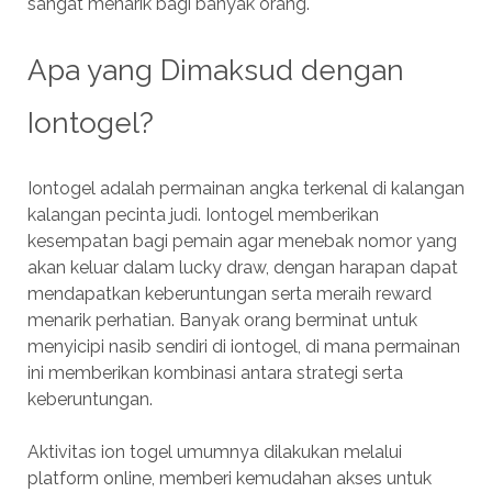
sangat menarik bagi banyak orang.
Apa yang Dimaksud dengan
Iontogel?
Iontogel adalah permainan angka terkenal di kalangan
kalangan pecinta judi. Iontogel memberikan
kesempatan bagi pemain agar menebak nomor yang
akan keluar dalam lucky draw, dengan harapan dapat
mendapatkan keberuntungan serta meraih reward
menarik perhatian. Banyak orang berminat untuk
menyicipi nasib sendiri di iontogel, di mana permainan
ini memberikan kombinasi antara strategi serta
keberuntungan.
Aktivitas ion togel umumnya dilakukan melalui
platform online, memberi kemudahan akses untuk