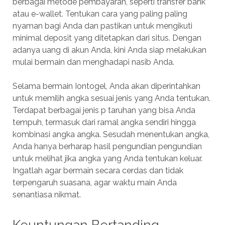
berbagai metode pembayaran, seperti transfer bank
atau e-wallet. Tentukan cara yang paling paling
nyaman bagi Anda dan pastikan untuk mengikuti
minimal deposit yang ditetapkan dari situs. Dengan
adanya uang di akun Anda, kini Anda siap melakukan
mulai bermain dan menghadapi nasib Anda.
Selama bermain Iontogel, Anda akan diperintahkan
untuk memilih angka sesuai jenis yang Anda tentukan.
Terdapat berbagai jenis p taruhan yang bisa Anda
tempuh, termasuk dari ramal angka sendiri hingga
kombinasi angka angka. Sesudah menentukan angka,
Anda hanya berharap hasil pengundian pengundian
untuk melihat jika angka yang Anda tentukan keluar.
Ingatlah agar bermain secara cerdas dan tidak
terpengaruh suasana, agar waktu main Anda
senantiasa nikmat.