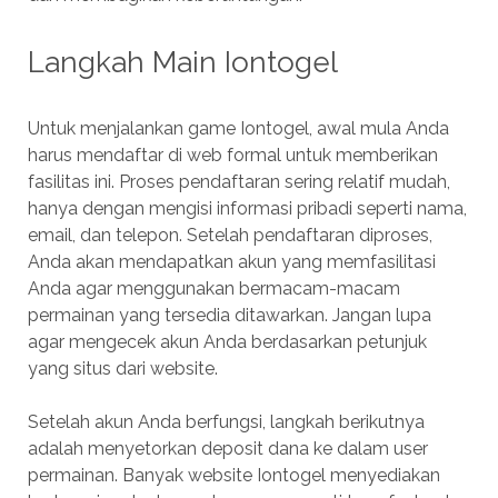
Langkah Main Iontogel
Untuk menjalankan game Iontogel, awal mula Anda
harus mendaftar di web formal untuk memberikan
fasilitas ini. Proses pendaftaran sering relatif mudah,
hanya dengan mengisi informasi pribadi seperti nama,
email, dan telepon. Setelah pendaftaran diproses,
Anda akan mendapatkan akun yang memfasilitasi
Anda agar menggunakan bermacam-macam
permainan yang tersedia ditawarkan. Jangan lupa
agar mengecek akun Anda berdasarkan petunjuk
yang situs dari website.
Setelah akun Anda berfungsi, langkah berikutnya
adalah menyetorkan deposit dana ke dalam user
permainan. Banyak website Iontogel menyediakan