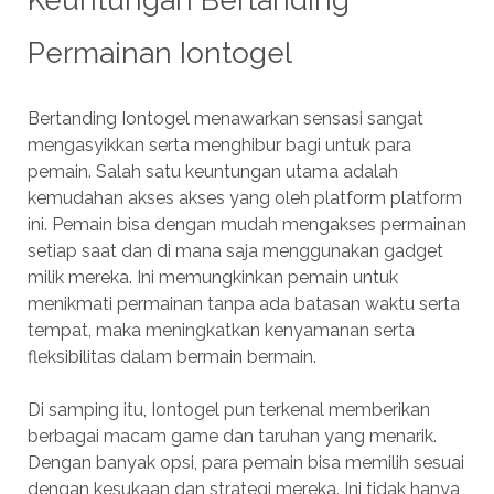
Keuntungan Bertanding
Permainan Iontogel
Bertanding Iontogel menawarkan sensasi sangat
mengasyikkan serta menghibur bagi untuk para
pemain. Salah satu keuntungan utama adalah
kemudahan akses akses yang oleh platform platform
ini. Pemain bisa dengan mudah mengakses permainan
setiap saat dan di mana saja menggunakan gadget
milik mereka. Ini memungkinkan pemain untuk
menikmati permainan tanpa ada batasan waktu serta
tempat, maka meningkatkan kenyamanan serta
fleksibilitas dalam bermain bermain.
Di samping itu, Iontogel pun terkenal memberikan
berbagai macam game dan taruhan yang menarik.
Dengan banyak opsi, para pemain bisa memilih sesuai
dengan kesukaan dan strategi mereka. Ini tidak hanya