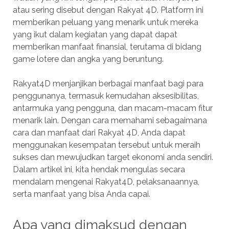
atau sering disebut dengan Rakyat 4D. Platform ini
memberikan peluang yang menarik untuk mereka
yang ikut dalam kegiatan yang dapat dapat
memberikan manfaat finansial, terutama di bidang
game lotere dan angka yang beruntung.
Rakyat4D menjanjikan berbagai manfaat bagi para
penggunanya, termasuk kemudahan aksesibilitas,
antarmuka yang pengguna, dan macam-macam fitur
menarik lain. Dengan cara memahami sebagaimana
cara dan manfaat dari Rakyat 4D, Anda dapat
menggunakan kesempatan tersebut untuk meraih
sukses dan mewujudkan target ekonomi anda sendiri.
Dalam artikel ini, kita hendak mengulas secara
mendalam mengenai Rakyat4D, pelaksanaannya,
serta manfaat yang bisa Anda capai.
Apa yang dimaksud dengan