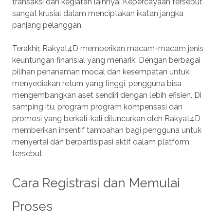
transaksi dan kegiatan lainnya. Kepercayaan tersebut
sangat krusial dalam menciptakan ikatan jangka
panjang pelanggan.
Terakhir, Rakyat4D memberikan macam-macam jenis
keuntungan finansial yang menarik. Dengan berbagai
pilihan penanaman modal dan kesempatan untuk
menyediakan return yang tinggi, pengguna bisa
mengembangkan aset sendiri dengan lebih efisien. Di
samping itu, program program kompensasi dan
promosi yang berkali-kali diluncurkan oleh Rakyat4D
memberikan insentif tambahan bagi pengguna untuk
menyertai dan berpartisipasi aktif dalam platform
tersebut.
Cara Registrasi dan Memulai
Proses