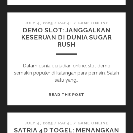
HK:
SEJARAH
DAN
EVOLUSI
JULY 4, 2025
/
RAF4L
/
GAME ONLINE
DEMO SLOT: JANGGALKAN
KOLAM
KESERUAN DI DUNIA SUGAR
HONGKONG
RUSH
Dalam dunia perjudian online, slot demo
semakin populer di kalangan para pemain. Salah
satu yang…
DEMO
READ THE POST
SLOT:
JANGGALKAN
KESERUAN
DI
JULY 4, 2025
/
RAF4L
/
GAME ONLINE
SATRIA 4D TOGEL: MENANGKAN
DUNIA