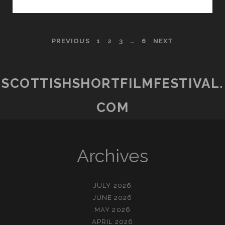
MACAU:
MENELUSURI
LACAK
POSTS
PREVIOUS
1
2
3
…
6
NEXT
KEBERHASILAN
PEMAIN
PAGINATION
SCOTTISHSHORTFILMFESTIVAL.
COM
Archives
JULY 2026
JUNE 2026
MAY 2026
APRIL 2026