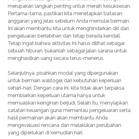
merupakan langkah penting untuk meraih kesuksesan.
Pertama-tama, pastikan kita menetapkan batasan
anggaran yang jelas sebelum Anda memulai bermain.
Ini akan membantu kita untuk menghindarkan diri dari
pengeluaran berlebihan dan tetap berada kendali.
Tetap ingat bahwa aktivitas ini harus dilihat sebagai
sebuah hiburan, bukanlah sebagai jalan sarana untuk
menghasilkan uang secara terus-menerus.
Selanjutnya, pisahkan modal yang dipergunakan
untuk bermain walitogel dari kebutuhan keperluan
sehari-hari. Dengan cara ini, kita tidak akan terpaksa
membiarkan keperluan utama hanya untuk
memuaskan keinginan berjudi. Selain itu, menyiapkan
catatan keuangan guna memantau pengeluaran serta
hasil permainan akan akan membantu Anda
mengevaluasi rencana dan melakukan perubahan
yang diperlukan di kemudian hari.